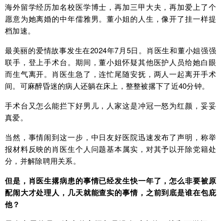
海外留学经历加名校医学博士，再加三甲大夫，再加爱上了个
愿意为她离婚的中年儒雅男。董小姐的人生，像开了挂一样提
档加速。
最美丽的爱情故事发生在2024年7月5日。肖医生和董小姐强强
联手，登上手术台。期间，董小姐怀疑其他医护人员给她白眼
而生气离开。肖医生急了，连忙尾随安抚，两人一起离开手术
间。可麻醉昏迷的病人还躺在床上，整整被撂下了近40分钟。
手术台又怎么能拦下好男儿，人家这是冲冠一怒为红颜，妥妥
真爱。
当然，事情闹到这一步，中日友好医院迅速发布了声明，称举
报材料反映的肖医生个人问题基本属实，对其予以开除党籍处
分，并解除聘用关系。
但是，肖医生撂病患的事情已经发生快一年了，怎么非要被原
配闹大才处理人，几天就能查实的事情，之前到底是谁在包庇
他？