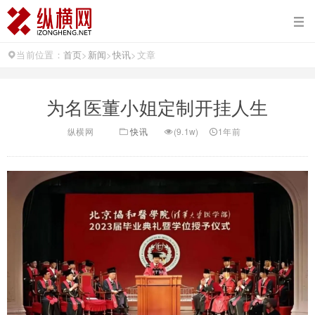
当前位置：
首页
>
新闻
>
快讯
>
文章
为名医董小姐定制开挂人生
纵横网
快讯
(9.1w)
1年前