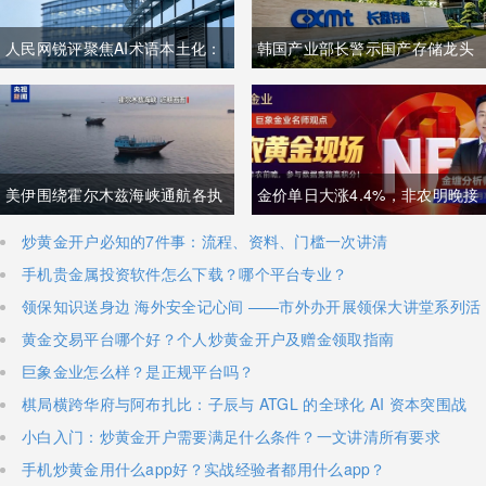
人民网锐评聚焦AI术语本土化：
韩国产业部长警示国产存储龙头
夯实中文科技话语体系关乎全球
面临追赶压力，忌惮国内大举布
科技话语权争夺
局半导体，呼吁加码本土资本投
入避免优势流失
美伊围绕霍尔木兹海峡通航各执
金价单日大涨4.4%，非农明晚接
一词，美方称临时协议即将落
棒丨黄金后市如何？
炒黄金开户必知的7件事：流程、资料、门槛一次讲清
手机贵金属投资软件怎么下载？哪个平台专业？
地，伊朗坚称仅与阿曼双边磋
领保知识送身边 海外安全记心间 ——市外办开展领保大讲堂系列活
商、通航恢复取决于美方态度
动
黄金交易平台哪个好？个人炒黄金开户及赠金领取指南
巨象金业怎么样？是正规平台吗？
棋局横跨华府与阿布扎比：子辰与 ATGL 的全球化 AI 资本突围战
小白入门：炒黄金开户需要满足什么条件？一文讲清所有要求
手机炒黄金用什么app好？实战经验者都用什么app？