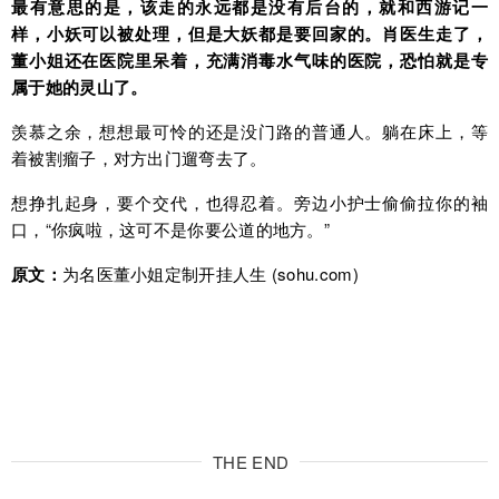
最有意思的是，该走的永远都是没有后台的，就和西游记一
样，小妖可以被处理，但是大妖都是要回家的。肖医生走了，
董小姐还在医院里呆着，充满消毒水气味的医院，恐怕就是专
属于她的灵山了。
羡慕之余，想想最可怜的还是没门路的普通人。躺在床上，等
着被割瘤子，对方出门遛弯去了。
想挣扎起身，要个交代，也得忍着。旁边小护士偷偷拉你的袖
口，“你疯啦，这可不是你要公道的地方。”
原文：
为名医董小姐定制开挂人生 (sohu.com)
THE END