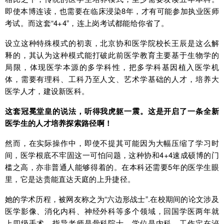
即使本博连读，也需要在临床浸染8年，才有可能参加执业医师
考试。而这套“4+4”，连上岗考试都能给你省了。
设立这种特殊模式的初衷，北京协和医学院校长王辰是这么解
释的，其认为这种模式能打破此前医学教育主要基于生物学的
局限，体现医学本源的多学科性，把多学科基因植入医学机
体，需要有理科、工科乃至人文、艺术学基础的人才，培养大
医学人才，建设新医科。
这套冠冕堂皇的说法，听得我虎躯一震。这是开启了一条全新
医学生的人才培养探索路径啊！
然而，在实际操作中，即使不提其可能因为大幅压缩了学习时
间，医学根底不牢固这一可怕问题，这种协和4+4速成硕博的门
槛之高，亦非普通人能够得着的。在本科还需要5年的医学生眼
里，它是达贵能直达天庭的上升捷径。
她的学术历程，被网友称之为“六边形战士”.在校期间的论文涉及
医学影像、消化内科、神经外科等多个领域，回国学医两年就
上四级手术，指导老师是骨科院士，学位是内科，工作定在泌