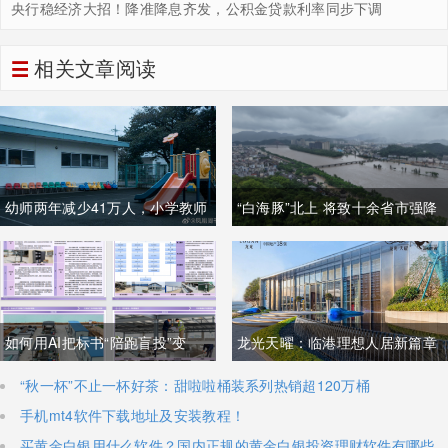
央行稳经济大招！降准降息齐发，公积金贷款利率同步下调
相关文章阅读
幼师两年减少41万人，小学教师
“白海豚”北上 将致十余省市强降
向城区流动
雨
如何用AI把标书“陪跑盲投”变
​龙光天曜：临港理想人居新篇章
成“降维打击”，实现利润翻倍？
​“秋一杯”不止一杯好茶：甜啦啦桶装系列热销超120万桶
手机mt4软件下载地址及安装教程！
买黄金白银用什么软件？国内正规的黄金白银投资理财软件有哪些