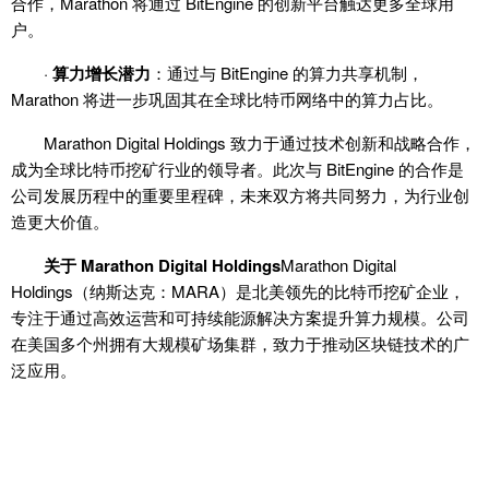
合作，Marathon 将通过 BitEngine 的创新平台触达更多全球用
户。
·
算力增长潜力
：通过与 BitEngine 的算力共享机制，
Marathon 将进一步巩固其在全球比特币网络中的算力占比。
Marathon Digital Holdings 致力于通过技术创新和战略合作，
成为全球比特币挖矿行业的领导者。此次与 BitEngine 的合作是
公司发展历程中的重要里程碑，未来双方将共同努力，为行业创
造更大价值。
关于 Marathon Digital Holdings
Marathon Digital
Holdings（纳斯达克：MARA）是北美领先的比特币挖矿企业，
专注于通过高效运营和可持续能源解决方案提升算力规模。公司
在美国多个州拥有大规模矿场集群，致力于推动区块链技术的广
泛应用。