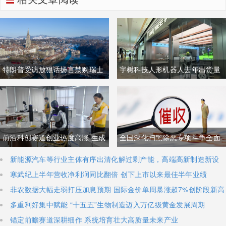
特朗普受访放狠话扬言禁购瑞士
宇树科技人形机器人去年出货量
商品抹平贸易逆差 双方贸易数据
登顶全球，冲刺科创板IPO募资
与经贸纽带实际情况反差明显
加码核心技术研发
前沿科创赛道创业热度高涨 生成
全国深化扫黑除恶专项斗争全面
式AI与人形机器人加速培育全新
铺开 河南锁定十类新型涉网涉软
新能源汽车等行业主体有序出清化解过剩产能，高端高新制造新设
主体稳步扩容
寒武纪上半年营收净利润同比翻倍 创下上市以来最佳半年业绩
增长极
暴力黑恶犯罪精准严打
非农数据大幅走弱打压加息预期 国际金价单周暴涨超7%创阶段新高
多重利好集中赋能 “十五五”生物制造迈入万亿级黄金发展周期
锚定前瞻赛道深耕细作 系统培育壮大高质量未来产业