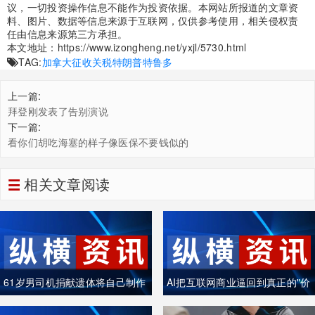
议，一切投资操作信息不能作为投资依据。本网站所报道的文章资
料、图片、数据等信息来源于互联网，仅供参考使用，相关侵权责
任由信息来源第三方承担。
本文地址：
https://www.izongheng.net/yxjl/5730.html
TAG:
加拿大
征收关税
特朗普
特鲁多
上一篇:
拜登刚发表了告别演说
下一篇:
看你们胡吃海塞的样子像医保不要钱似的
相关文章阅读
61岁男司机捐献遗体将自己制作
AI把互联网商业逼回到真正的"价
成木乃伊
值创造"