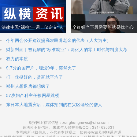
法律中无“裸检”一词，仅定义“人
全红婵当下最需要的就是找个心
身检查”
理医生
今年两会公开建议提高农民养老金的代表（人大为主）
财新封面｜被瓦解的“标准就业”：两亿人的零工时代与制度大考
权力的本质
9.7分的国产片，埋没9年，突然火了
打一仗挺好的，贫富就平均了
郑州人想退房都想疯了
57岁妇产科主任被网暴跳楼
东日本大地震灾后，媒体拍到的在灾区诵经的僧人
举报网上有害信息：zonghengnews@sina.com
违法和不良信息、未成年人保护举报QQ：3814635631
本网站所刊载信息，不代表本站观点，如有侵权请及时联系沟通
纵横网由阿里云提供云服务支持和CDN加速服务；纵横网非新闻媒体，不提供新闻