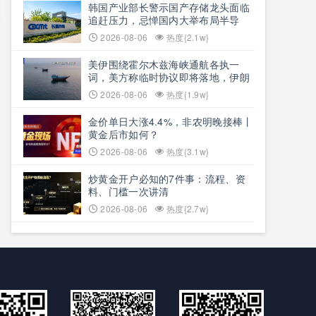
韩国产业部长警示国产存储龙头面临
追赶压力，忌惮国内大举布局半导
体，呼吁加码本土资本投入避免优势
2026-08-06
热度{2.1w}
流失
美伊围绕霍尔木兹海峡通航各执一
词，美方称临时协议即将落地，伊朗
坚称仅与阿曼双边磋商、通航恢复取
2026-08-06
热度{1.9w}
决于美方态度
金价单日大涨4.4%，非农明晚接棒丨
黄金后市如何？
2026-08-06
热度{3.1w}
炒黄金开户必知的7件事：流程、资
料、门槛一次讲清
2026-08-06
热度{2.7w}