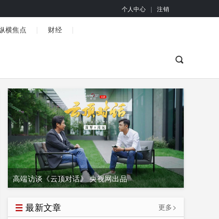
个人中心
|
注销
|
|
纵横焦点
财经
高端访谈《云顶对话》 央视网出品
最新文章
更多>