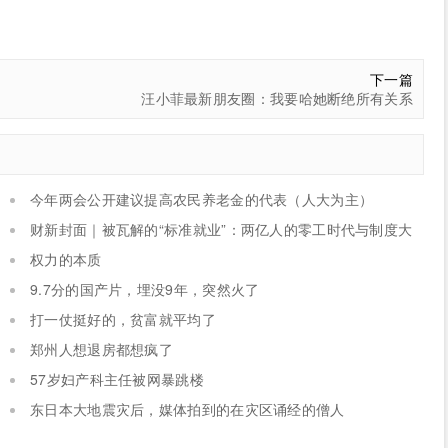
下一篇
汪小菲最新朋友圈：我要哈她断绝所有关系
今年两会公开建议提高农民养老金的代表（人大为主）
财新封面｜被瓦解的“标准就业”：两亿人的零工时代与制度大
考
权力的本质
9.7分的国产片，埋没9年，突然火了
打一仗挺好的，贫富就平均了
郑州人想退房都想疯了
57岁妇产科主任被网暴跳楼
东日本大地震灾后，媒体拍到的在灾区诵经的僧人