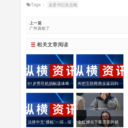
Tags：
县委书记吴忠梅
上一篇
广州真歇了
相关文章阅读
61岁男司机捐献遗体将
AI把互联网商业逼回到
自己制作成木乃伊
真正的"价值创造"
法律中无“裸检”一词，仅
全红婵当下最需要的就