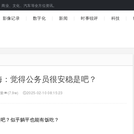
、商业、文化、汽车等全方位资讯。
|
|
|
|
|
影像记录
数字化
新闻
时事锐评
科技
梅：觉得公务员很安稳是吧？
量
(7.9w)
2025-02-10 08:15:23
是吧？似乎躺平也能有饭吃？