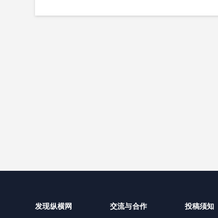
定义“人身检查”
是找个心理医生
发现纵横网
交流与合作
投稿须知