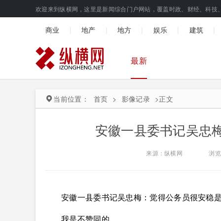
欢迎来到纵横网，这里是新闻综合门户网站，覆盖时政、财经、科技
|
|
|
|
|
商业
地产
地方
娱乐
建筑
最新
当前位置：
首页
>
影像记录
>
正文
安徽一县委书记吴忠
来源：纵横网
浏览
安徽一县委书记吴忠梅：觉得公务员很安稳
我是不赞同的。