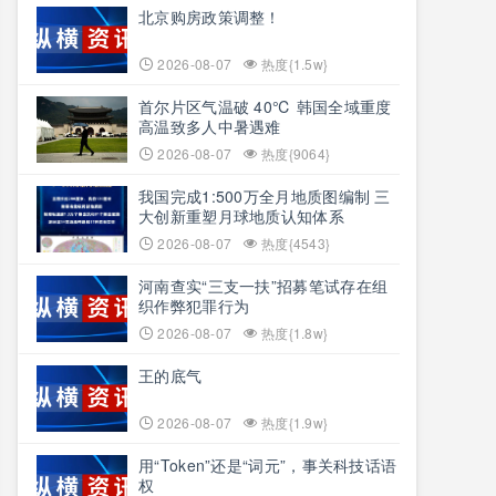
北京购房政策调整！
2026-08-07
热度{1.5w}
首尔片区气温破 40℃ 韩国全域重度
高温致多人中暑遇难
2026-08-07
热度{9064}
我国完成1:500万全月地质图编制 三
大创新重塑月球地质认知体系
2026-08-07
热度{4543}
河南查实“三支一扶”招募笔试存在组
织作弊犯罪行为
2026-08-07
热度{1.8w}
王的底气
2026-08-07
热度{1.9w}
用“Token”还是“词元”，事关科技话语
权