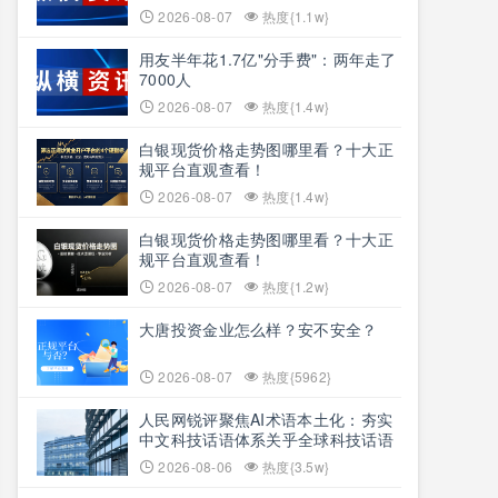
2026-08-07
热度{1.1w}
用友半年花1.7亿"分手费"：两年走了
7000人
2026-08-07
热度{1.4w}
白银现货价格走势图哪里看？十大正
规平台直观查看！
2026-08-07
热度{1.4w}
白银现货价格走势图哪里看？十大正
规平台直观查看！
2026-08-07
热度{1.2w}
大唐投资金业怎么样？安不安全？
2026-08-07
热度{5962}
人民网锐评聚焦AI术语本土化：夯实
中文科技话语体系关乎全球科技话语
权争夺
2026-08-06
热度{3.5w}