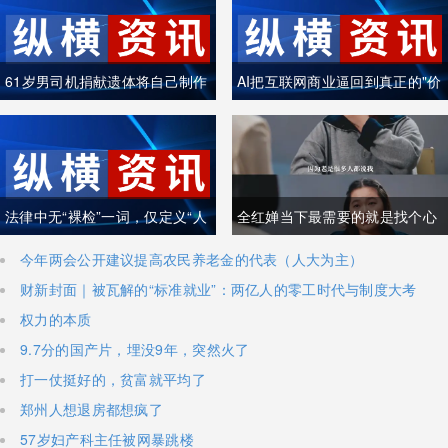
61岁男司机捐献遗体将自己制作
AI把互联网商业逼回到真正的"价
成木乃伊
值创造"
法律中无“裸检”一词，仅定义“人
全红婵当下最需要的就是找个心
身检查”
理医生
今年两会公开建议提高农民养老金的代表（人大为主）
财新封面｜被瓦解的“标准就业”：两亿人的零工时代与制度大考
权力的本质
9.7分的国产片，埋没9年，突然火了
打一仗挺好的，贫富就平均了
郑州人想退房都想疯了
57岁妇产科主任被网暴跳楼