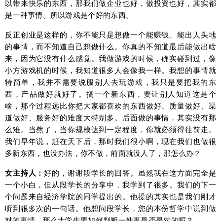
以带来快乐的东西，那我们做企业也好，做投资也好，其实都
是一种事情。所以游戏是个好的东西。
反正创业是这样的，你不能只是想做一个能赚钱、能出人头地
的事情，而不知道自己想做什么。你真的不知道最后能做出啥
来，因为它没有什么感觉。我做游戏的时候，确实碰到过，像
小方游戏机的时候，我知道很多人会像我一样。我想的事情就
特简单，我并不需要说服别人去玩游戏，我只是要把我的东
西，产品做好就好了。搞一个新东西，要让别人知道这是个
啥，那个过程远比你把大家都喜欢的东西做好、质量做好、渠
道做好、服务好的难度大特别多。后面做的事情，其实没有那
么难。当然了，当你规模达到一定程度，你就必须得往前走。
我们早年说，赶在天下后，那时我们很小啊，现在我们也做很
多新东西，也没办法，你不做，前面就没人了，那怎么办？
女主持人：
好的，谢谢段学长的回答。虽然我在这方面完全是
一个小白，但从段学长的分享中，我学到了很多。我们的下一
个问题来自经济学院的同学提出的。他提的其实也是我们刚才
听到很多次的一句话。他想问段学长，您的本份哲学中说到做
对的事情，那么大学生要如何判断一件事是否是对的呢？