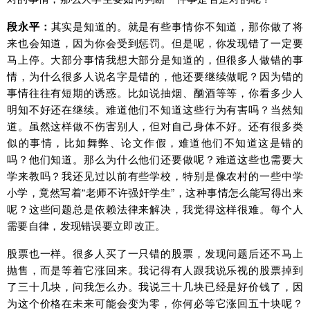
段永平：
其实是知道的。就是有些事情你不知道，那你做了将
来也会知道，因为你会受到惩罚。但是呢，你发现错了一定要
马上停。大部分事情我想大部分是知道的，但很多人做错的事
情，为什么很多人说名字是错的，他还要继续做呢？因为错的
事情往往有短期的诱惑。比如说抽烟、酗酒等等，你看多少人
明知不好还在继续。难道他们不知道这些行为有害吗？当然知
道。虽然这样做不伤害别人，但对自己身体不好。还有很多类
似的事情，比如舞弊、论文作假，难道他们不知道这是错的
吗？他们知道。那么为什么他们还要做呢？难道这些也需要大
学来教吗？我还见过以前有些学校，特别是像农村的一些中学
小学，竟然写着“老师不许强奸学生”，这种事情怎么能写得出来
呢？这些问题总是依赖法律来解决，我觉得这样很难。每个人
需要自律，发现错误要立即改正。
股票也一样。很多人买了一只错的股票，发现问题后还不马上
抛售，而是等着它涨回来。我记得有人跟我说乐视的股票掉到
了三十几块，问我怎么办。我说三十几块已经是好价钱了，因
为这个价格在未来可能会变为零，你何必等它涨回五十块呢？