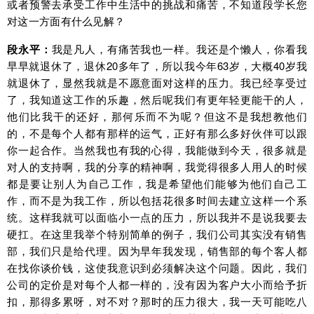
或者预警去承受工作中生活中的挑战和痛苦，不知道段学长您
对这一方面有什么见解？
段永平：
我是凡人，有痛苦我也一样。我还是个懒人，你看我
早早就退休了，退休20多年了，所以我今年63岁，大概40岁我
就退休了，显然我就是不愿意面对这样的压力。我已经享受过
了，我知道这工作的乐趣，然后呢我们有更年轻更能干的人，
他们比我干的还好，那何乐而不为呢？但这不是我想教他们
的，不是每个人都有那样的运气，正好有那么多好伙伴可以跟
你一起合作。当然我也有我的心得，我能做到今天，很多就是
对人的支持啊，我的分享的精神啊，我觉得很多人用人的时候
都是要让别人为自己工作，我是希望他们能够为他们自己工
作，而不是为我工作，所以包括花很多时间去建立这样一个系
统。这样我就可以面临小一点的压力，所以我并不是说我要去
硬扛。在这里我举个特别简单的例子，我们公司其实没有销售
部，我们只是给代理。因为早年我发现，销售部的每个客人都
在找你谈价钱，这使我意识到必须解决这个问题。因此，我们
公司的定价是对每个人都一样的，没有因为客户大小而给予折
扣，那得多累呀，对不对？那时的压力很大，我一天可能吃八