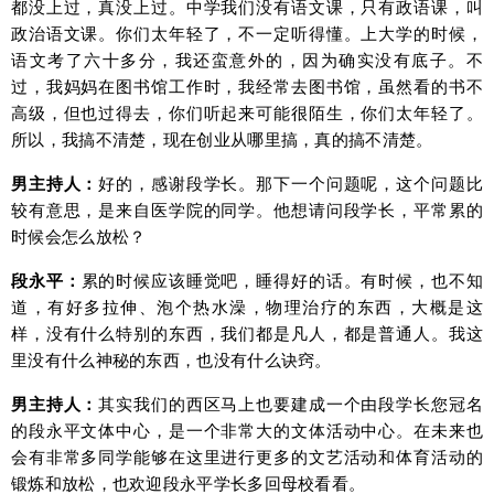
都没上过，真没上过。中学我们没有语文课，只有政语课，叫
政治语文课。你们太年轻了，不一定听得懂。上大学的时候，
语文考了六十多分，我还蛮意外的，因为确实没有底子。不
过，我妈妈在图书馆工作时，我经常去图书馆，虽然看的书不
高级，但也过得去，你们听起来可能很陌生，你们太年轻了。
所以，我搞不清楚，现在创业从哪里搞，真的搞不清楚。
男主持人：
好的，感谢段学长。那下一个问题呢，这个问题比
较有意思，是来自医学院的同学。他想请问段学长，平常累的
时候会怎么放松？
段永平：
累的时候应该睡觉吧，睡得好的话。有时候，也不知
道，有好多拉伸、泡个热水澡，物理治疗的东西，大概是这
样，没有什么特别的东西，我们都是凡人，都是普通人。我这
里没有什么神秘的东西，也没有什么诀窍。
男主持人：
其实我们的西区马上也要建成一个由段学长您冠名
的段永平文体中心，是一个非常大的文体活动中心。在未来也
会有非常多同学能够在这里进行更多的文艺活动和体育活动的
锻炼和放松，也欢迎段永平学长多回母校看看。