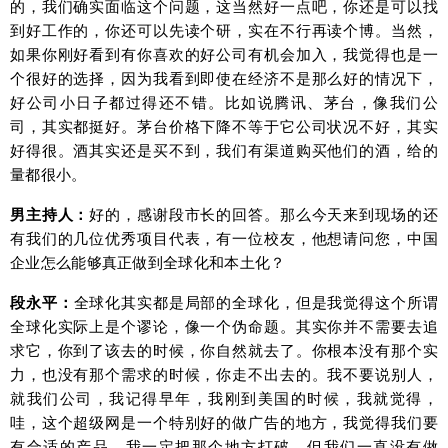
的，我们确实面临这个问题，这当然好一点吧，你还是可以找
到好工作的，你还可以先读个研，实在不行再读个博。当然，
如果你刚好看到有你喜欢的好公司有机会加入，我觉得也是一
个很好的选择，因为我看到即使在经济不是那么好的情况下，
好公司小日子都过得还不错。比如说腾讯、茅台，像我们公
司，其实都挺好。茅台价格下降不等于它公司状况不好，其实
好得很。酒其实还是买不到，我们有渠道购买他们的酒，给的
量都很小。
男主持人：
好的，感谢段市长的回答。那么今天来到现场的还
有我们的几位优秀项目代表，有一位校友，他想请问您，中国
企业怎么能够真正做到全球化和本土化？
段永平：
全球化其实都是局部的全球化，但是我觉得这个所谓
全球化实际上是个谬论，像一个伪命题。其实你并不需要去追
求它，你到了该去的时候，你自然就去了。你根本没有那个实
力，也没有那个需求的时候，你走不出去的。我不要说别人，
就我们公司，我记得早年，我刚到美国的时候，我就觉得，
哇，这个超级网是一个特别好的做广告的地方，我觉得我们要
有合适的产品，我一定把那个地方打破。但我们一直没有做