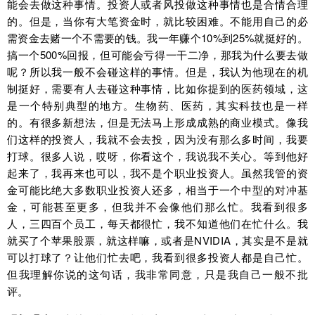
能会去做这种事情。投资人或者风投做这种事情也是合情合理
的。但是，当你有大笔资金时，就比较困难。不能用自己的必
需资金去赌一个不需要的钱。我一年赚个10%到25%就挺好的。
搞一个500%回报，但可能会亏得一干二净，那我为什么要去做
呢？所以我一般不会碰这样的事情。但是，我认为他现在的机
制挺好，需要有人去碰这种事情，比如你提到的医药领域，这
是一个特别典型的地方。生物药、医药，其实科技也是一样
的。有很多新想法，但是无法马上形成成熟的商业模式。像我
们这样的投资人，我就不会去投，因为没有那么多时间，我要
打球。很多人说，哎呀，你看这个，我说我不关心。等到他好
起来了，我再来也可以，我不是个职业投资人。虽然我管的资
金可能比绝大多数职业投资人还多，相当于一个中型的对冲基
金，可能甚至更多，但我并不会像他们那么忙。我看到很多
人，三四百个员工，每天都很忙，我不知道他们在忙什么。我
就买了个苹果股票，就这样嘛，或者是NVIDIA，其实是不是就
可以打球了？让他们忙去吧，我看到很多投资人都是自己忙。
但我理解你说的这句话，我非常同意，只是我自己一般不批
评。