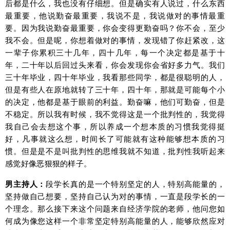
后都是什么，我也没有仔细想。但是确实有人说过，什么东西
最重要，他说勤奋最重要，我说不是，我说做对的事情最重
要。因为我说勤奋最重要，你会变得更勤奋吗？你不会，至少
我不会。但是呢，你想着做对的事情，发现错了你赶紧改，这
一辈子你累积三十几年，四十几年，每一个决定都是基于十
年，二十年以后回过头来看，你会发现你会省好多力气。我们
三十年毕业，四十年毕业，我看那些同学，都是很聪明的人，
但是有些人在原地就转了三十年，四十年，那就是可能每个小
的决定，他都是基于眼前的利益。勤奋嘛，他们可勤奋，但是
不稳定。所以我有时候，我不觉得这是一个批判性的，我觉得
我自己会去想这个事，所以养成一个想本质的习惯我觉得挺
好，凡事就这么想，时间长了可能就有这种能够想本质的习
惯。但是是不是叫批判性的思维我就不知道，批判性我听起来
感觉好像恶狠狠的样子。
男主持人：
段学长真的是一个特别坚定的人，特别高能量的，
坚持做自己想要，坚持自己认为对的事情，一直是段学长的一
个理念。那么接下来这个问题来自经济学院的老师，他问您如
何成为像您这样一个非常坚定特别高能量的人，能够欣然应对