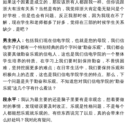
如果这个因素是成立的，那应该所有人都跟我一样。但你说跟
浙大有没有关系？当然是有的，我觉得浙大肯定毫无疑问是个
好学校，但是也会有问题。反正我那时候，因为我现在不了
解，现在学生和老师都多了好多，觉得在三部的时候学生关系
缺少，是吧？
男主持人：
包括我们现在信电学院，也就是您的母院，我们信
电学子们都有一个特别经典的四个字叫做“勤奋乐观”，我们都会
说要真做勤奋乐观的信电人，这也是我们信电学院的一个整体
学生培养的特质。在学习上我们要时刻保持勤奋，不畏惧困
难，坚持挖掘更多的难点；在日常生活中，我们要保持乐观和
积极向上的态度，这也是我们信电学院学生的特点。那么，下
一个问题是关于勤奋和乐观。
不知道您对我们信电学院的“勤奋
乐观”这几个字有什么看法？
段永平：
我认为最主要的还是脑子里要有是非观念，想着要做
对的事情，发现错误要及时改正。乐观是性格问题，不是每个
人都能想乐观就乐观的。有些东西说完了以后，真的会带来什
么好处吗？我对此有疑问。