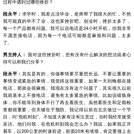
过程中遇到过哪些挫折？
段永平：
求学时，我差点没毕业，老师帮了我很大的忙，不然
我可能真的毕不了业，这也算挫折吧。创业时，挫折太多了，
每一个产品都有问题。我可以说电话是24小时开机，但我非常
不愿意接电话，因为每一个电话可能都是麻烦和问题，太多
了。
男主持人：
面对这些挫折时，您有没有什么解决的想法或者心
得可以和我们分享？
段永平：
其实是有的，你做事情要尽量想长远。不要让重要的
事情变成紧急的事情，我觉得这很重要。如果一天到晚都在接
电话，那就会很麻烦。我现在没有这个问题了，其实很久以前
我就基本上不接电话，避免有太多紧急的事情。比如说锻炼身
体，你不能等到身体不行了再去看医生。虽然看医生和定期检
查都很重要，但关键在于预防。我记得以前在北京做过一个节
目，叫“危机时刻”。不知道大家有没有注意过，当时我经常接受
采访。他们问我，在危机时刻我会怎么办？我说，如果我正开
着车，以200公里的时速前进，前面20米有堵墙，肯定要撞上去