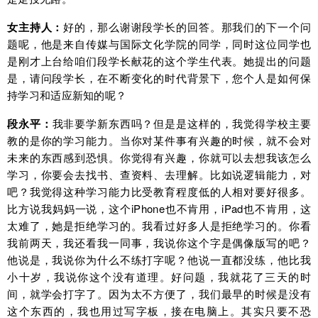
女主持人：
好的，那么谢谢段学长的回答。那我们的下一个问
题呢，他是来自传媒与国际文化学院的同学，同时这位同学也
是刚才上台给咱们段学长献花的这个学生代表。她提出的问题
是，请问段学长，在不断变化的时代背景下，您个人是如何保
持学习和适应新知的呢？
段永平：
我非要学新东西吗？但是是这样的，我觉得学校主要
教的是你的学习能力。当你对某件事有兴趣的时候，就不会对
未来的东西感到恐惧。你觉得有兴趣，你就可以去想我该怎么
学习，你要会去找书、查资料、去理解。比如说逻辑能力，对
吧？我觉得这种学习能力比受教育程度低的人相对要好很多。
比方说我妈妈一说，这个iPhone也不肯用，iPad也不肯用，这
太难了，她是拒绝学习的。我看过好多人是拒绝学习的。你看
我前两天，我还看我一同事，我说你这个字是偶像版写的吧？
他说是，我说你为什么不练打字呢？他说一直都没练，他比我
小十岁，我说你这个没有道理。好问题，我就花了三天的时
间，就学会打字了。因为太不方便了，我们最早的时候是没有
这个东西的，我也用过写字板，接在电脑上。其实只要不恐