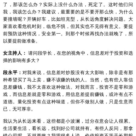
了，那该怎么办？实际上没什么办法，死定了。这时他们问
我，我该怎么办？我建议，最重要的是不要开那么快，为什么
要撞墙呢？开辆好车，比如坦克型，从长远角度解决问题。大
家喜欢看危机时刻，临危不惧，但其实也不见得有意义。要提
前预防这种情况，安全第一。到那个时候再找办法就晚了，所
以要提前做准备。
女主持人：
请问段学长，在您的视角中，信息差对于投资和选
择的影响有多大？
段永平：
对我来说，信息差对炒股没有太大影响，除非是有那
种希望买了马上卖，赚不该赚的钱的人。当然，也有些人靠信
息差赚钱，我不太喜欢这种做法。对我而言，投资不是零和游
戏，而信息差就是零和游戏，用信息差提前赚钱，或许有点不
道德。量化投资有点这种味道，但你不做别人做，只是生意而
已，无可厚非。
我认为从长远来看，这些都是小波澜，过分在意会让人很累。
生活要生活，看长远，找到好公司就持有。有些人反问，那拿
错公司呢，不就更惨？我跟很多人说，价值投资不等于长期投