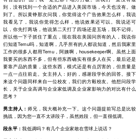
到，没有找到一个合适的产品进入美国市场，今天也没有。做
到了。所以黄铮那次问我，你觉得这个广告效果怎么样，我说
我看见了，我说你觉得怎么样，他说效果还可以。我说还可
以，你先打两场，他说第二天打了四场还是五场，我不记得。
所以他一下子抓住了重点，现在我在美国问所有的人，我说你
们知道Temu吗，知道啊，几乎所有的人都说知道，然后我家里
工作的很多人都用Temu，阿姨啊，housekeeper啊。虽然上面
我要买的东西不多，但有些东西确实有很多人在买，最后还是
要靠产品的质量，这些东西，模式还是有点厉害的，但质量是
一点一点往前走。女主持人：好的，感谢段学长的回答。接下
来这个问题同样来自一位校友，我们的方毅校友。他想问段学
长，关于企业高调与企业家低调及企业家影响力的对比有什么
思考？
男主持人：
师兄，我大概补充一下。这个问题提前写总是比较
挑战，因为您一直不太讲段子，虽然姓段，但一直很低调。
段永平：
我低调吗？有几个企业家敢在雪球上说话？