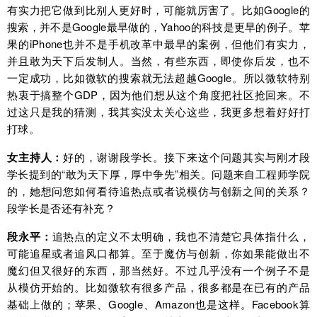
有实力把它做到比别人更好时，可能就厉害了。比如Google的
搜索，并不是Google最早做的，Yahoo的科技是更早的例子。苹
果的iPhone也并不是手机改革中最早的案例，但他们有实力，
并且敢为天下后发制人。当然，有些东西，即使你后发，也不
一定成功，比如微软的搜索就无法超越Google。所以微软特别
热衷于搞整个GDP，因为他们想从这个角度把社区抢回来。不
过这只是我的猜测，我其实没太关心这些，我更多想着好好打
打球。
女主持人：
好的，谢谢段学长。接下来这个问题其实与刚才段
学长提到的“敢为天下厚，厚中争先”相关。问题来自工程师学院
的，她想问您如何看待追热点或者说模仿与创新之间的关系？
段学长是否还有补充？
段永平：
追热点的定义不太明确，我也不清楚它具体指什么，
可能追星或者追风口都算。至于魔仿与创新，你如果能做出不
魔幻但又很好的东西，那当然好。不过几乎没有一个例子不是
从模仿开始的。比如微软有很多产品，很多都是在已有的产品
基础上做的；苹果、Google、Amazon也是这样。Facebook算