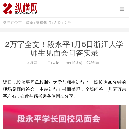
当前位置：
首页
>
纵横焦点
>
人物
>
文章
2万字全文！段永平1月5日浙江大学
师生见面会问答实录
纵横网
人物
(19.8w)
2年前
近日，段永平回母校浙江大学与师生进行了一场长达90分钟的
现场见面问答会，本站进行了书面整理，全场问答一共两万余
字左右，在此与感兴趣各位网友分享。