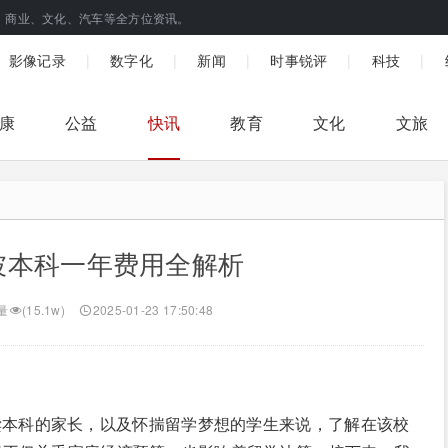
、商业、文化、汽车等全方位资讯。
|
|
|
|
|
影像记录
数字化
新闻
时事锐评
科技
康
公益
快讯
教育
文化
文旅
坡本科一年费用全解析
量
(15.1w)
2025-01-23 17:50:48
读本科的家长，以及怀揣留学梦想的学生来说，了解在该校