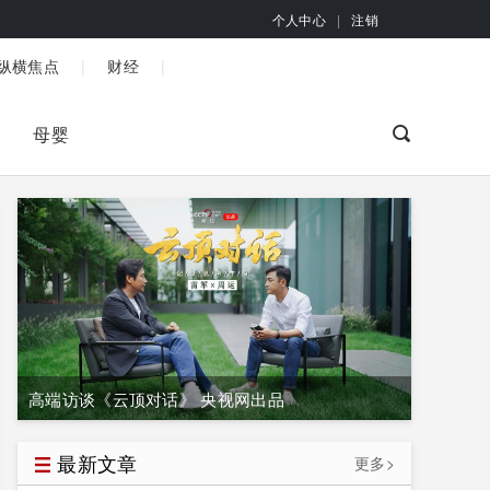
个人中心
|
注销
|
|
纵横焦点
财经
母婴
高端访谈《云顶对话》 央视网出品
最新文章
更多>