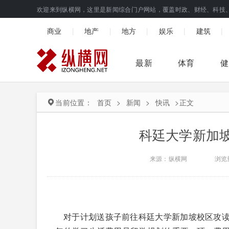
欢迎来到纵横网，这里是新闻综合门户网站，覆盖时政、财经、科技
|
|
|
|
|
商业
地产
地方
娱乐
建筑
最新
体育
健
当前位置：
首页
>
新闻
>
快讯
>
正文
科廷大学新加
来源：纵横网
浏览
对于计划送孩子前往科廷大学新加坡校区攻