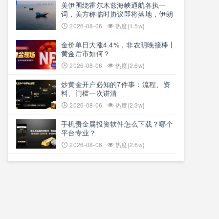
美伊围绕霍尔木兹海峡通航各执一
词，美方称临时协议即将落地，伊朗
坚称仅与阿曼双边磋商、通航恢复取
2026-08-06
热度{1.5w}
决于美方态度
金价单日大涨4.4%，非农明晚接棒丨
黄金后市如何？
2026-08-06
热度{2.6w}
炒黄金开户必知的7件事：流程、资
料、门槛一次讲清
2026-08-06
热度{2.3w}
手机贵金属投资软件怎么下载？哪个
平台专业？
2026-08-06
热度{2.6w}