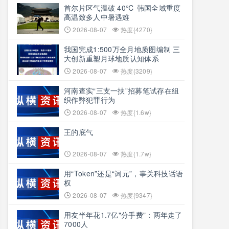
首尔片区气温破 40℃ 韩国全域重度
高温致多人中暑遇难
2026-08-07
热度{4270}
我国完成1:500万全月地质图编制 三
大创新重塑月球地质认知体系
2026-08-07
热度{3209}
河南查实“三支一扶”招募笔试存在组
织作弊犯罪行为
2026-08-07
热度{1.6w}
王的底气
2026-08-07
热度{1.7w}
用“Token”还是“词元”，事关科技话语
权
2026-08-07
热度{9347}
用友半年花1.7亿"分手费"：两年走了
7000人