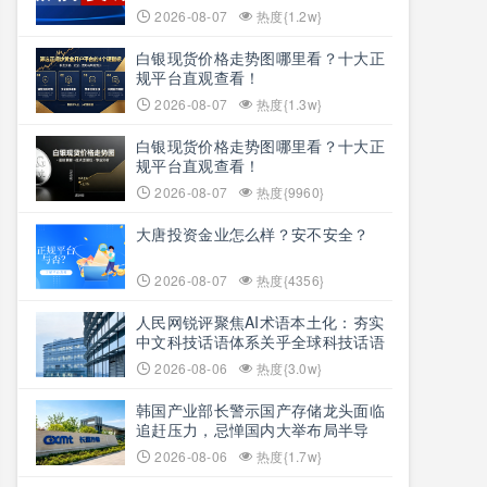
2026-08-07
热度{1.2w}
白银现货价格走势图哪里看？十大正
规平台直观查看！
2026-08-07
热度{1.3w}
白银现货价格走势图哪里看？十大正
规平台直观查看！
2026-08-07
热度{9960}
大唐投资金业怎么样？安不安全？
2026-08-07
热度{4356}
人民网锐评聚焦AI术语本土化：夯实
中文科技话语体系关乎全球科技话语
权争夺
2026-08-06
热度{3.0w}
韩国产业部长警示国产存储龙头面临
追赶压力，忌惮国内大举布局半导
体，呼吁加码本土资本投入避免优势
2026-08-06
热度{1.7w}
流失