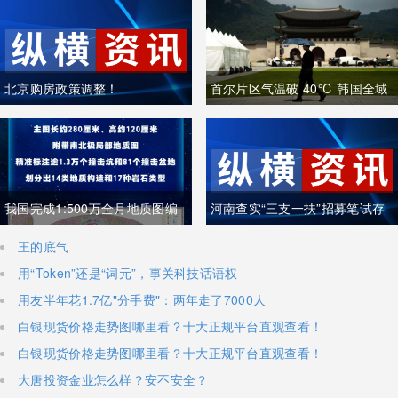
北京购房政策调整！
首尔片区气温破 40℃ 韩国全域
重度高温致多人中暑遇难
我国完成1:500万全月地质图编
河南查实“三支一扶”招募笔试存
制 三大创新重塑月球地质认知体
在组织作弊犯罪行为
王的底气
用“Token”还是“词元”，事关科技话语权
系
用友半年花1.7亿"分手费"：两年走了7000人
白银现货价格走势图哪里看？十大正规平台直观查看！
白银现货价格走势图哪里看？十大正规平台直观查看！
大唐投资金业怎么样？安不安全？