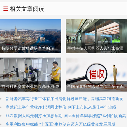
相关文章阅读
特朗普受访放狠话扬言禁购瑞士
宇树科技人形机器人去年出货量
商品抹平贸易逆差 双方贸易数据
登顶全球，冲刺科创板IPO募资
与经贸纽带实际情况反差明显
加码核心技术研发
前沿科创赛道创业热度高涨 生成
全国深化扫黑除恶专项斗争全面
式AI与人形机器人加速培育全新
铺开 河南锁定十类新型涉网涉软
新能源汽车等行业主体有序出清化解过剩产能，高端高新制造新设
主体稳步扩容
寒武纪上半年营收净利润同比翻倍 创下上市以来最佳半年业绩
增长极
暴力黑恶犯罪精准严打
非农数据大幅走弱打压加息预期 国际金价单周暴涨超7%创阶段新高
多重利好集中赋能 “十五五”生物制造迈入万亿级黄金发展周期