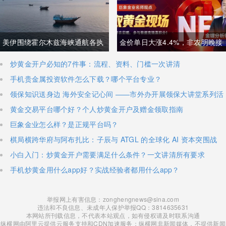
科技话语权争夺
局半导体，呼吁加码本土资本投
入避免优势流失
美伊围绕霍尔木兹海峡通航各执
金价单日大涨4.4%，非农明晚接
一词，美方称临时协议即将落
棒丨黄金后市如何？
炒黄金开户必知的7件事：流程、资料、门槛一次讲清
手机贵金属投资软件怎么下载？哪个平台专业？
地，伊朗坚称仅与阿曼双边磋
领保知识送身边 海外安全记心间 ——市外办开展领保大讲堂系列活
商、通航恢复取决于美方态度
动
黄金交易平台哪个好？个人炒黄金开户及赠金领取指南
巨象金业怎么样？是正规平台吗？
棋局横跨华府与阿布扎比：子辰与 ATGL 的全球化 AI 资本突围战
小白入门：炒黄金开户需要满足什么条件？一文讲清所有要求
手机炒黄金用什么app好？实战经验者都用什么app？
举报网上有害信息：zonghengnews@sina.com
违法和不良信息、未成年人保护举报QQ：3814635631
本网站所刊载信息，不代表本站观点，如有侵权请及时联系沟通
纵横网由阿里云提供云服务支持和CDN加速服务；纵横网非新闻媒体，不提供新闻