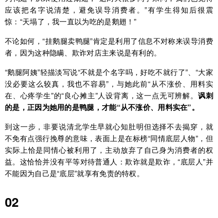
应该把名字说清楚，避免误导消费者。”有学生得知后很震
惊：“天塌了，我一直以为吃的是鹅翅！”
不论如何，“挂鹅腿卖鸭腿”肯定是利用了信息不对称来误导消费
者，因为这种隐瞒、欺诈对店主来说是有利的。
“鹅腿阿姨”轻描淡写说“不就是个名字吗，好吃不就行了”、“大家
没必要这么较真，我也不容易”，与她此前“从不涨价、用料实
在、心疼学生”的“良心摊主”人设背离，这一点无可辨解。
讽刺
的是，正因为她用的是鸭腿，才能“从不涨价、用料实在”。
到这一步，非要说清北学生早就心知肚明但选择不去揭穿，就
不免有点强行挽尊的意味，表面上是在标榜“同情底层人物”，但
实际上恰是同情心被利用了，主动放弃了自己身为消费者的权
益。这恰恰并没有平等对待普通人：欺诈就是欺诈，“底层人”并
不能因为自己是“底层”就享有免责的特权。
02