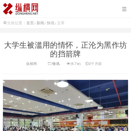
当前位置：
首页
>
新闻
>
快讯
>
文章
大学生被滥用的情怀，正沦为黑作坊
的挡箭牌
纵横网
快讯
(6.7w)
2个月前