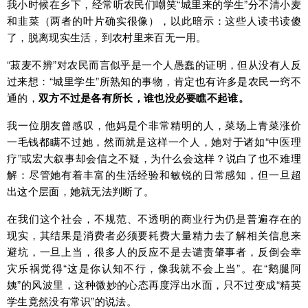
我小时候在乡下，经常听农民们嘲笑“城里来的学生”分不清小麦
和韭菜（两者的叶片确实很像），以此暗示：这些人读书读傻
了，脱离现实生活，到农村里来百无一用。
“菽麦不辨”对农民而言似乎是一个人愚蠢的证明，但从没有人反
过来想：“城里学生”所熟知的事物，肯定也有许多是农民一窍不
通的，
双方不过是各有所长，谁也没必要瞧不起谁。
我一位朋友曾感叹，他妈是个非常精明的人，菜场上青菜涨价
一毛钱都瞒不过她，然而就是这样一个人，她对于诸如“中医理
疗”或宏大叙事却会信之不疑，为什么会这样？说白了也不难理
解：尽管她有着丰富的生活经验和敏锐的日常感知，但一旦超
出这个层面，她就无法判断了。
在我们这个社会，不规范、不透明的商业行为仍是普遍存在的
现实，其结果是消费者必须要耗费大量精力去了解相关信息来
避坑，一旦上当，很多人的反应不是去谴责肇事者，反倒会幸
灾乐祸觉得“这是你认知不行，像我就不会上当”。在“鹅腿阿
姨”的风波里，这种微妙的心态再度浮出水面，只不过变成“精英
学生竟然没有常识”的说法。