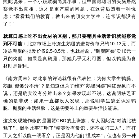
照此说来，一个小贩欺骗尚属小事，但中国最聪明的头脑居然
察觉不出真相，这才是更严重的问题，在这背后透着一种忧
虑：“看看我们的教育，教出来的顶尖大学生，连常识都没有
了！”
就算口感上吃不出食材的区别，那只要稍具生活常识就能察觉
到不可能：
北京市场上冷冻生鹅腿的进货价每只约10-13元，而
冷冻鸭腿的批发价仅2.5-3.5元，也就是说，“鹅腿阿姨”卖16元一
只的烤腿，如果是真鹅腿，那她几乎无利可图，但以鸭腿为食
材则是暴利。
《南方周末》对此事的评论就很有代表性：
为何大学生鸭腿、
鹅腿“傻傻分不清”？是知道但为了维护“鹅腿阿姨”网红形象而不
说，还是确实没有分辨出来？如果发现却不说，这说明缺乏正
确的是非观；如果一直都没人发现，那说明学生缺乏识别鸭
腿、鹅腿的生活经验，这是需要补上的重要生活技能课。
这次发现她作假的是国贸CBD的上班族，有人因此说“对清北祛
魅了”，似乎此事证明了“精英没有常识，还不如打工人”，而打
工人之所以能一眼看穿，正是因为他们“懂成本”；但也有另一种