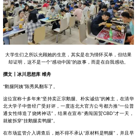
大学生们之所以光顾她的生意，其实是在为情怀买单，但结果
却证明，这不是一个“感动中国”的故事，而是在自我感动。
撰文丨冰川思想库 维舟
“鹅腿阿姨”陈秀凤翻车了。
这位宣称十多年来“坚持卖正宗鹅腿、朴实诚信”的摊主，在清华
北大学子中曾经广受好评，一度连北大官方公号都力推“一位普
通女性缔造了烧烤神话”，结果在宣布“勇闯国贸CBD”才一天，
就被拆穿“挂鹅腿卖鸭腿”。
在市场监管介入调查后，她不得不承认“原材料是鸭腿”，并且早