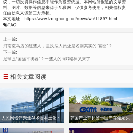
议，一切投资操作信息不能作为投资依据。本网站所报道的文章资
料、图片、数据等信息来源于互联网，仅供参考使用，相关侵权责
任由信息来源第三方承担。
本文地址：
https://www.izongheng.net/news/wh/11897.html
TAG:
上一篇:
河南驻马店的这些人，是执法人员还是名副其实的“官匪”？
下一篇:
足球是“国运平衡器”？一些人的阿Q精神又来了
相关文章阅读
人民网锐评聚焦AI术语本土化：
韩国产业部长警示国产存储龙头
夯实中文科技话语体系关乎全球
面临追赶压力，忌惮国内大举布