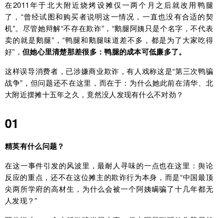
在2011年于北大附近烧烤设摊仅一两个月之后就改用鸭腿
了，“曾经试图和购买者说明这一情况，一直也没有合适的契
机”。尽管她辩解“不存在欺诈”，“鹅腿阿姨只是个名字，不代表
卖的就是鹅腿”，“鸭腿和鹅腿味道差不多，都是为了大家吃得
好”，
但她心里清楚那差很多：鸭腿的成本可低廉多了。
这样误导消费者，已涉嫌商业欺诈，有人戏称这是“第三次鸭骗
战争”，但问题还不在这里，而在于：为什么她此前在清华、北
大附近摆摊十五年之久，竟然没人发现有什么不对劲？
01
精英有什么问题？
在这一事件引发的风波里，最耐人寻味的一点也在这里：舆论
反应的重点，还不在这位摊主的欺诈行为本身，而是“中国最顶
尖两所学府的高材生，为什么会被一个阿姨瞒骗了十几年都无
人发现？”