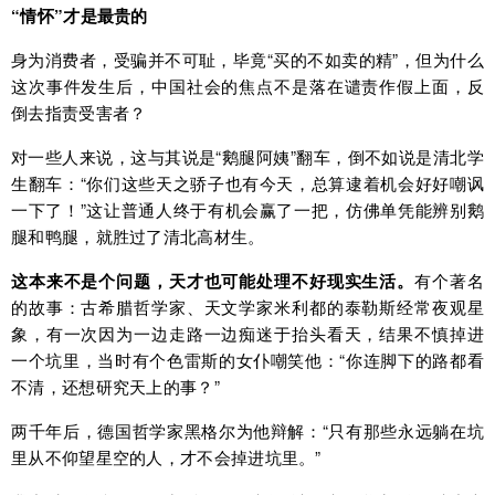
“情怀”才是最贵的
身为消费者，受骗并不可耻，毕竟“买的不如卖的精”，但为什么
这次事件发生后，中国社会的焦点不是落在谴责作假上面，反
倒去指责受害者？
对一些人来说，这与其说是“鹅腿阿姨”翻车，倒不如说是清北学
生翻车：“你们这些天之骄子也有今天，总算逮着机会好好嘲讽
一下了！”这让普通人终于有机会赢了一把，仿佛单凭能辨别鹅
腿和鸭腿，就胜过了清北高材生。
这本来不是个问题，天才也可能处理不好现实生活。
有个著名
的故事：古希腊哲学家、天文学家米利都的泰勒斯经常夜观星
象，有一次因为一边走路一边痴迷于抬头看天，结果不慎掉进
一个坑里，当时有个色雷斯的女仆嘲笑他：“你连脚下的路都看
不清，还想研究天上的事？”
两千年后，德国哲学家黑格尔为他辩解：“只有那些永远躺在坑
里从不仰望星空的人，才不会掉进坑里。”