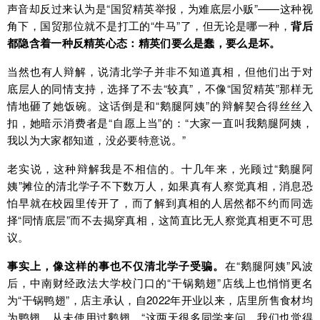
声音却反过来认为是“国贸精英举报，为难底层小贩”——这种视
角下，国贸那位就不是打工的“牛马”了，但无论是哪一种，
背后
都隐含着一种反精英心态：精英们要么是蠢，要么是坏。
当然也有人辩解，说清北学子并非不知道真相，但他们出于对
底层人的同情支持，选择了不去“较真”，不像“国贸精英”那样无
情地砸了她饭碗。这话倒是和“鹅腿阿姨”的辩解契合得丝丝入
扣，她暗示消费者是“自愿上当”的：“大家一直叫我鹅腿阿姨，
我以为大家都知道，没必要特意说。”
老实说，这种辩解我是不相信的。十几年来，光顾过“鹅腿阿
姨”摊位的清北学子不下数万人，如果真有人察觉真相，消息恐
怕早就在校园里传开了，而了解到真相的人居然都不约而同选
择“同情底层”而不去揭穿真相，这简直比无人察觉真相更不可思
议。
事实上，像这样的事也不仅清北学子受骗。
在“鹅腿阿姨”风波
后，中南财经政法大学校门口的“干锅鹅翅”店线上也悄悄更名
为“干锅鸭翅”，店主承认，自2022年开业以来，店里所售食材均
为鸭翅，从未使用过鹅翅，“这两天很多同学来问，我们也觉得