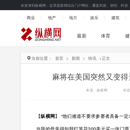
欢迎来到纵横网，这里是新闻综合门户网站，覆盖时政、财经、科技
|
|
|
|
|
商业
地产
地方
娱乐
建筑
最新
体育
健
当前位置：
首页
>
新闻
>
快讯
>
正文
麻将在美国突然又变得
来源：纵横网
浏览
【
纵横网
】 “他们难道不要求参赛者具备一定
当我的母亲得知我打算花300美元买一张门