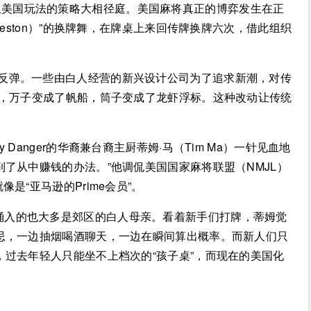
但美国玩法的策略大相径庭。美国麻将真正的博弈发生在正
leston）”的换牌舞，在牌桌上来回传牌换牌六次，借此组织
大反弹。一些由白人经营的新兴设计公司为了追求新潮，对传
中，万子变成了帆船，筒子变成了龙虾浮标。这种改动让传统
 Danger的华裔兼台裔主厨蒂姆·马（Tim Ma）一针见血地
了从中赚钱的办法。”他调侃美国国家麻将联盟（NMJL）
是“亚马逊的Prime会员”。
涌入的也大多是郊区的白人母亲。看着新手们打牌，蒂姆觉
忌，一边抽烟喝酒聊天，一边在瞬间算出概率。而新人们只
，过去年轻人只能坐不上档次的“孩子桌”，而现在的美国化