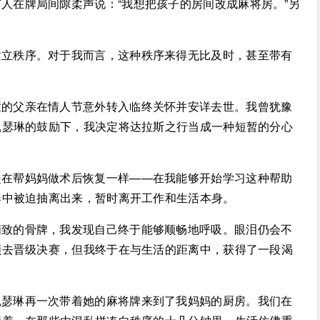
人在牌局间隙柔声说：“我想把孩子的房间改成麻将房。”另
建立秩序。对于我而言，这种秩序来得无比及时，甚至带有
症的父亲在情人节意外转入临终关怀并安详去世。我曾犹豫
凯瑟琳的鼓励下，我决定将达拉斯之行当成一种短暂的分心
是在帮妈妈做术后恢复一样——在我能够开始学习这种帮助
奏中被迫抽离出来，暂时离开工作和生活本身。
精致的骨牌，我发现自己终于能够顺畅地呼吸。眼泪仍会不
顾去晋级决赛，但我终于在与生活的距离中，获得了一段渴
凯瑟琳再一次带着她的麻将牌来到了我妈妈的厨房。我们在