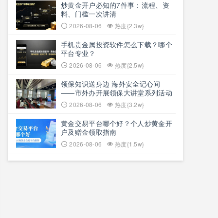
炒黄金开户必知的7件事：流程、资
料、门槛一次讲清
2026-08-06
热度{2.3w}
手机贵金属投资软件怎么下载？哪个
平台专业？
2026-08-06
热度{2.5w}
领保知识送身边 海外安全记心间
——市外办开展领保大讲堂系列活动
2026-08-06
热度{3.2w}
黄金交易平台哪个好？个人炒黄金开
户及赠金领取指南
2026-08-06
热度{1.5w}