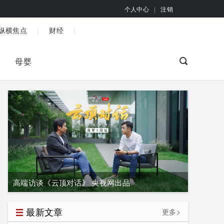
个人中心
|
注销
|
|
纵横焦点
财经
母婴
高端访谈《云顶对话》 央视网出品
最新文章
更多>