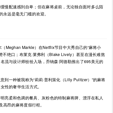
和缓慢配速感到自卑；但在麻将桌前，无论独自面对多么陌
我的永远是毫无门槛的欢迎。
han Markle）在Netflix节目中大秀自己的“麻将小
ker）赞不绝口；布莱克·莱弗利（Blake Lively）甚至在漫长难熬
名流与设计师纷纷入场，乔纳森·阿德勒推出了695美元的
。
被我称为“莉莉·普利策化（Lilly Pulitzer）”的麻将
人女性的奢华生活方式。
：明亮柔和色调的餐具、灰粉色的特制麻将牌、漂浮在私人
以及高昂的麻将度假行程。