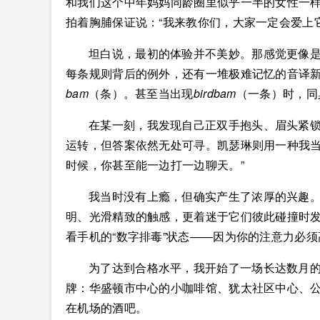
和我们这个中年妈妈同龄圈里似乎一半的女性一
拍着胸脯保证说：“我来教你们，大家一定会爱上
坦白说，最初的体验并不美妙。那感觉更像
每条规则背后的例外，还有一堆极难记忆的音译
bam
（条）。甚至当出现
birdbam
（一条）时，同
在某一刻，我发现自己正双手抱头、眉头紧锁
运转，但答案依然无处可寻。凯瑟琳则用一种我当
时候，你甚至能一边打一边聊天。”
我当时没有上瘾，但确实产生了浓厚的兴趣
明、光滑精致的触感，更着迷于它们彼此碰撞时发
看手机的“数字排毒”状态——因为你的注意力必
为了达到合格水平，我开始了一场长达数月
牌：华盛顿市中心的小咖啡馆、犹太社区中心、公
在机场的酒吧。