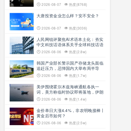
2026-08-07
热度{8768}
大唐投资金业怎么样？安不安全？
2026-08-07
热度{3036}
人民网锐评聚焦AI术语本土化：夯实
中文科技话语体系关乎全球科技话语
权争夺
2026-08-06
热度{2.8w}
韩国产业部长警示国产存储龙头面临
追赶压力，忌惮国内大举布局半导
体，呼吁加码本土资本投入避免优势
2026-08-06
热度{1.7w}
流失
美伊围绕霍尔木兹海峡通航各执一
词，美方称临时协议即将落地，伊朗
坚称仅与阿曼双边磋商、通航恢复取
2026-08-06
热度{1.4w}
决于美方态度
金价单日大涨4.4%，非农明晚接棒丨
黄金后市如何？
2026-08-06
热度{2.5w}