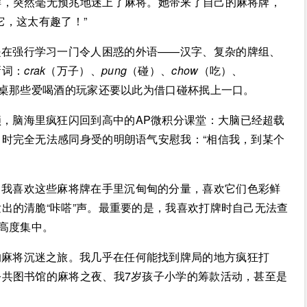
样，突然毫无预兆地迷上了麻将。她带来了自己的麻将牌，
它，这太有趣了！”
是在强行学习一门令人困惑的外语——汉字、复杂的牌组、
新词：
crak
（万子）、
pung
（碰）、
chow
（吃）、
桌那些爱喝酒的玩家还要以此为借口碰杯抿上一口。
，脑海里疯狂闪回到高中的AP微积分课堂：大脑已经超载
时完全无法感同身受的明朗语气安慰我：“相信我，到某个
。我喜欢这些麻将牌在手里沉甸甸的分量，喜欢它们色彩鲜
出的清脆“咔嗒”声。最重要的是，我喜欢打牌时自己无法查
须高度集中。
的麻将沉迷之旅。我几乎在任何能找到牌局的地方疯狂打
共图书馆的麻将之夜、我7岁孩子小学的筹款活动，甚至是