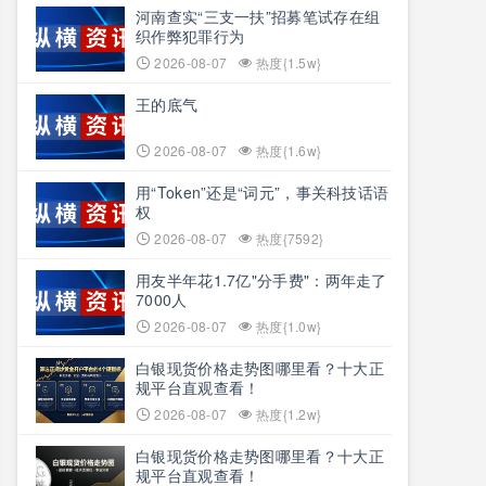
河南查实“三支一扶”招募笔试存在组
织作弊犯罪行为
2026-08-07
热度{1.5w}
王的底气
2026-08-07
热度{1.6w}
用“Token”还是“词元”，事关科技话语
权
2026-08-07
热度{7592}
用友半年花1.7亿"分手费"：两年走了
7000人
2026-08-07
热度{1.0w}
白银现货价格走势图哪里看？十大正
规平台直观查看！
2026-08-07
热度{1.2w}
白银现货价格走势图哪里看？十大正
规平台直观查看！