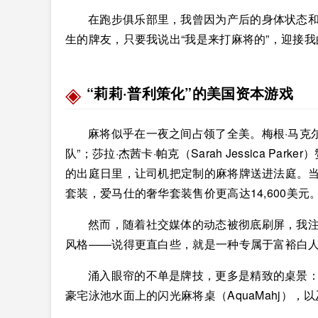
在跑步俱乐部里，我曾因为产后的身体状态
生的牌友，只要我说出“我是来打麻将的”，迎接
“莉莉·普利策化”的美国资本游戏
麻将似乎在一夜之间占领了全美。梅根·马克尔（Meg
队”；莎拉·杰茜卡·帕克（Sarah Jessica Par
的出庭日里，让司机把定制的麻将牌送进法庭。当
套装，爱马仕的奢华套装售价更高达14,600美元
然而，随着社交媒体的动态被彻底刷屏，我注意到一种
风格——说得更直白些，就是一种专属于富裕白
涌入眼帘的不单是牌技，更多是精致的桌景
豪宅泳池水面上的闪光麻将桌（AquaMahj），