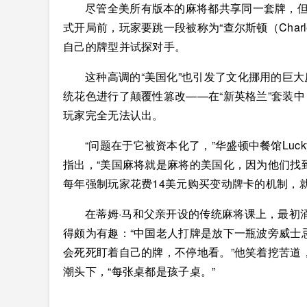
尽管全美所有版本的麻将都共享同一套牌，
式开局前，玩家要跳一段被称为“查尔斯顿（Char
自己的牌型并试探对手。
这种高调的“美国化”也引发了文化挪用的巨
统花色进行了颠覆性篡改——在“新英格兰”套装
玩家完全无法认出。
“问题在于它被资本化了，”华盛顿中餐馆Lucky
指出，“美国麻将就是麻将的美国化，因为他们找到
每年强制玩家花费14美元购买变动牌卡的机制，就像
在蒂姆·马和父亲开设的传统麻将课上，最初
得颇为有趣：“中国老人打牌是放下一瓶波旁威士
会死死盯着自己的牌，不停地看。”他笑着挖苦道
潮头下，“每张桌都是孩子桌。”