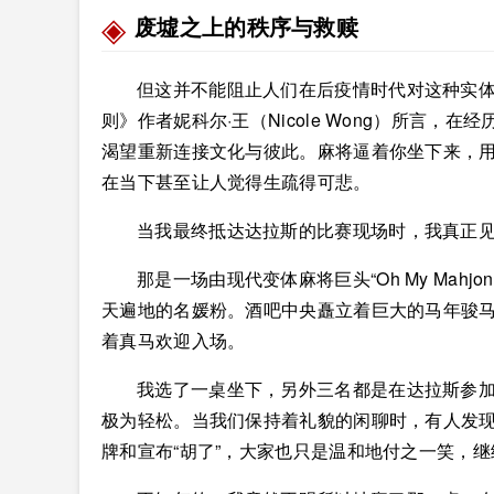
废墟之上的秩序与救赎
但这并不能阻止人们在后疫情时代对这种实
则》作者妮科尔·王（Nicole Wong）所言
渴望重新连接文化与彼此。麻将逼着你坐下来，
在当下甚至让人觉得生疏得可悲。
当我最终抵达达拉斯的比赛现场时，我真正
那是一场由现代变体麻将巨头“Oh My Mah
天遍地的名媛粉。酒吧中央矗立着巨大的马年骏
着真马欢迎入场。
我选了一桌坐下，另外三名都是在达拉斯参
极为轻松。当我们保持着礼貌的闲聊时，有人发
牌和宣布“胡了”，大家也只是温和地付之一笑，