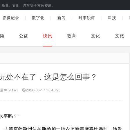
、商业、文化、汽车等全方位资讯。
|
|
|
|
|
影像记录
数字化
新闻
时事锐评
科技
康
公益
快讯
教育
文化
文旅
无处不在了，这是怎么回事？
量
(9.1w)
2026-06-17 16:40:23
水平吗？”
票，去德克萨斯州达拉斯参加一场农历新年麻将比赛时，她发