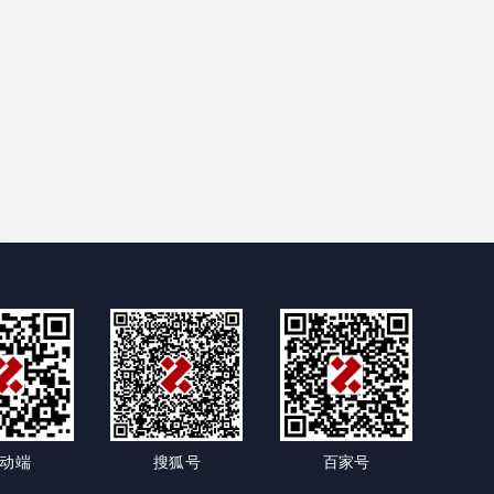
动端
搜狐号
百家号