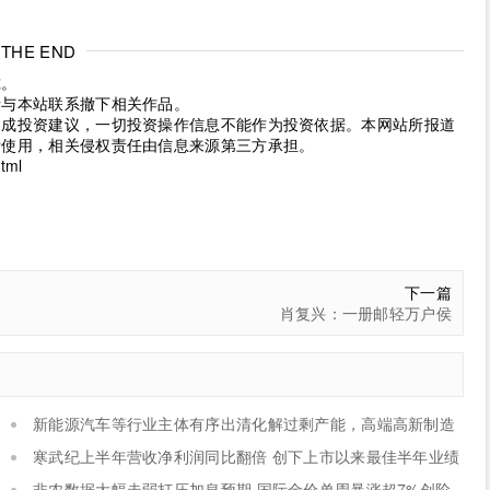
THE END
究。
请与本站联系撤下相关作品。
构成投资建议，一切投资操作信息不能作为投资依据。本网站所报道
考使用，相关侵权责任由信息来源第三方承担。
tml
下一篇
肖复兴：一册邮轻万户侯
新能源汽车等行业主体有序出清化解过剩产能，高端高新制造
新设主体稳步扩容
寒武纪上半年营收净利润同比翻倍 创下上市以来最佳半年业绩
非农数据大幅走弱打压加息预期 国际金价单周暴涨超7%创阶