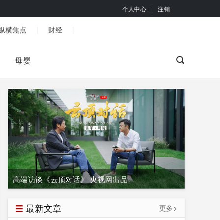
个人中心
|
注销
|
|
纵横焦点
财经
母婴
高端访谈《云顶对话》 央视网出品
最新文章
更多>