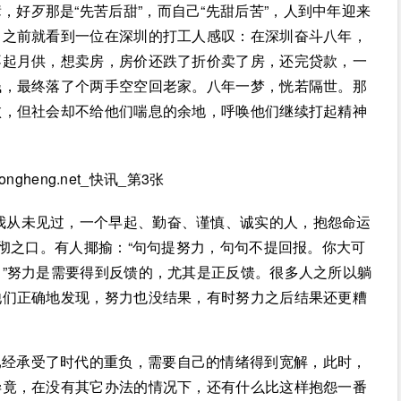
好歹那是“先苦后甜”，而自己“先甜后苦”，人到中年迎来
。之前就看到一位在深圳的打工人感叹：在深圳奋斗八年，
不起月供，想卖房，房价还跌了折价卖了房，还完贷款，一
钱，最终落了个两手空空回老家。八年一梦，恍若隔世。那
败，但社会却不给他们喘息的余地，呼唤他们继续打起精神
我从未见过，一个早起、勤奋、谨慎、诚实的人，抱怨命运
比彻之口。有人揶揄：“句句提努力，句句不提回报。你大可
”努力是需要得到反馈的，尤其是正反馈。很多人之所以躺
他们正确地发现，努力也没结果，有时努力之后结果还更糟
已经承受了时代的重负，需要自己的情绪得到宽解，此时，
毕竟，在没有其它办法的情况下，还有什么比这样抱怨一番