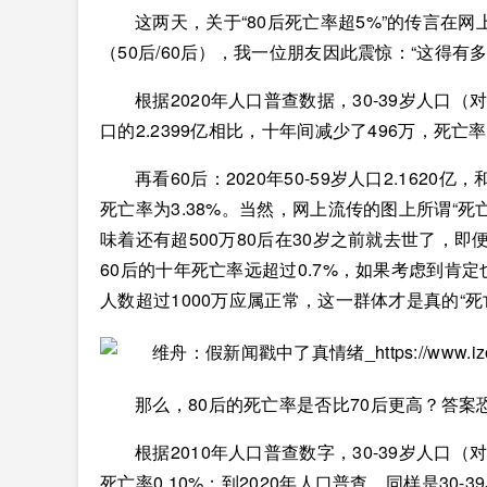
这两天，关于“80后死亡率超5%”的传言在
（50后/60后），我一位朋友因此震惊：“这得
根据2020年人口普查数据，30-39岁人口（对应
口的2.2399亿相比，十年间减少了496万，死亡率为
再看60后：2020年50-59岁人口2.1620亿
死亡率为3.38%。当然，网上流传的图上所谓“
味着还有超500万80后在30岁之前就去世了，
60后的十年死亡率远超过0.7%，如果考虑到肯定
人数超过1000万应属正常，这一群体才是真的“死
那么，80后的死亡率是否比70后更高？答案
根据2010年人口普查数字，30-39岁人口（对
死亡率0.10%；到2020年人口普查，同样是30-