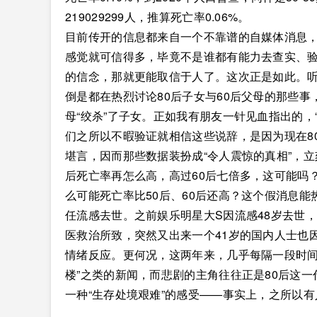
219029299人，推算死亡率0.06%。
目前传开的信息都来自一个不靠谱的自媒体消息
感觉就可信得多，毕竟不是谁都有能力去查实、
的信念，那就更能取信于人了。这次正是如此。
倒是都在热烈讨论80后子女与60后父母的那些
母“绞杀”了子女。正如我有朋友一针见血指出的，
们之所以不暇验证就相信这些说辞，是因为现在8
堪言，因而那些数据装扮成“令人震惊的真相”，
后死亡率再怎么高，高过60后七倍多，这可能吗
么可能死亡率比50后、60后还高？这个假消息能
任流感去世。之前娱乐明星大S因流感48岁去世
医救治所致，突然又出来一个41岁的国内人士也
情绪反应。更何况，这两年来，几乎每隔一段时间
楼”之类的新闻，而悲剧的主角往往正是80后这
一种“生存处境艰难”的感受——事实上，之所以