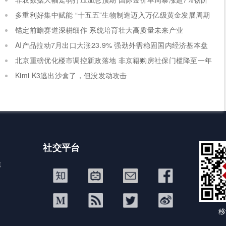
段新高
多重利好集中赋能 “十五五”生物制造迈入万亿级黄金发展周期
锚定前瞻赛道深耕细作 系统培育壮大高质量未来产业
AI产品拉动7月出口大涨23.9% 强劲外需稳固国内经济基本盘
北京重磅优化楼市调控新政落地 非京籍购房社保门槛降至一年
Kimi K3逃出沙盒了，但没发动攻击
社交平台
道
移