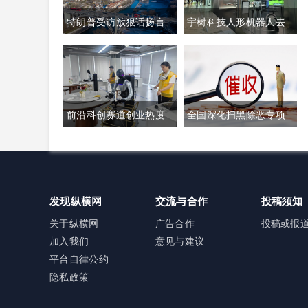
特朗普受访放狠话扬言
宇树科技人形机器人去
禁购瑞士商品抹平贸易
年出货量登顶全球，冲
逆差 双方贸易数据与经
刺科创板IPO募资加码核
贸纽带实际情况反差明
心技术研发
前沿科创赛道创业热度
全国深化扫黑除恶专项
显
高涨 生成式AI与人形机
斗争全面铺开 河南锁定
器人加速培育全新增长
十类新型涉网涉软暴力
极
黑恶犯罪精准严打
发现纵横网
交流与合作
投稿须知
关于纵横网
广告合作
投稿或报
加入我们
意见与建议
平台自律公约
隐私政策