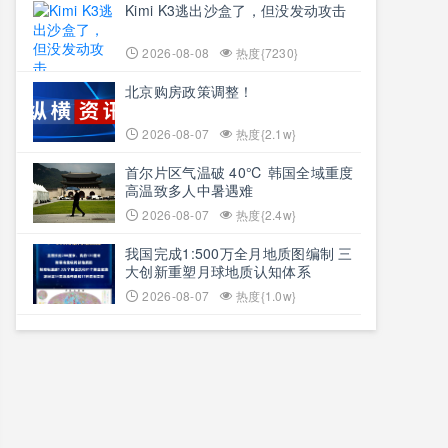
Kimi K3逃出沙盒了，但没发动攻击
2026-08-08
热度{7230}
北京购房政策调整！
2026-08-07
热度{2.1w}
首尔片区气温破 40℃ 韩国全域重度
高温致多人中暑遇难
2026-08-07
热度{2.4w}
我国完成1:500万全月地质图编制 三
大创新重塑月球地质认知体系
2026-08-07
热度{1.0w}