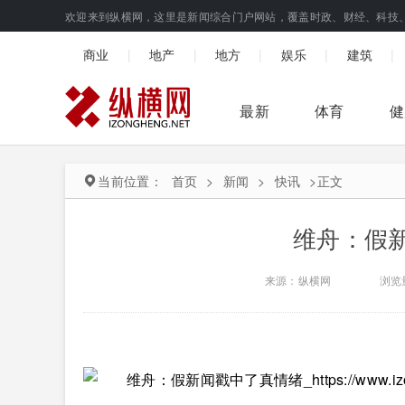
欢迎来到纵横网，这里是新闻综合门户网站，覆盖时政、财经、科技
|
|
|
|
|
商业
地产
地方
娱乐
建筑
最新
体育
健
当前位置：
首页
>
新闻
>
快讯
>
正文
维舟：假
来源：纵横网
浏览