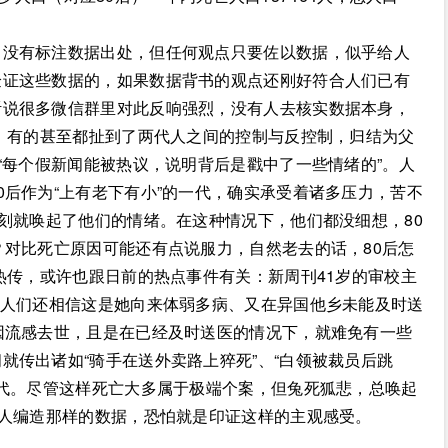
，没有标注数据出处，但任何观点只要佐以数据，似乎给人
验证这些数据的，如果数据背书的观点还刚好符合人们已有
听说很多微信群里对此反响强烈，没有人去核实数据本身，
事，有的甚至都扯到了两代人之间的控制与反控制，归结为父
“每个假新闻能被热议，说明背后是戳中了一些情绪的”。人
0后作为“上有老下有小”的一代，确实承受着诸多压力，苦不
立刻就唤起了他们的情绪。在这种情况下，他们都没细想，80
？对比死亡原因可能还有点说服力，自然老去的话，80后怎
热传，或许也跟日前的热点事件有关：新周刊41岁的审校主
，人们还相信这是她向来体弱多病、又在异国他乡未能及时送
因流感去世，且是在已经及时送医的情况下，就难免有一些
就传出诸如“骑手在送外卖路上猝死”、“白领被裁员后跳
一代。尽管这样死亡大多属于极端个案，但兔死狐悲，总唤起
有人编造那样的数据，恐怕就是印证这样的主观感受。