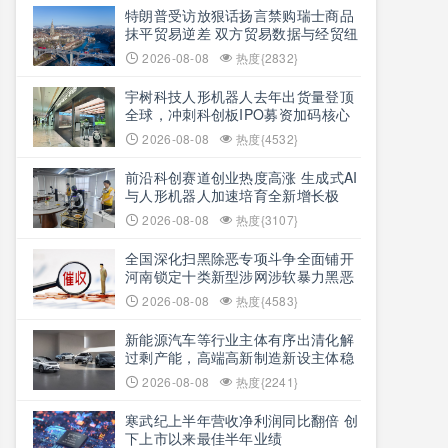
特朗普受访放狠话扬言禁购瑞士商品
抹平贸易逆差 双方贸易数据与经贸纽
带实际情况反差明显
2026-08-08
热度{2832}
宇树科技人形机器人去年出货量登顶
全球，冲刺科创板IPO募资加码核心
技术研发
2026-08-08
热度{4532}
前沿科创赛道创业热度高涨 生成式AI
与人形机器人加速培育全新增长极
2026-08-08
热度{3107}
全国深化扫黑除恶专项斗争全面铺开
河南锁定十类新型涉网涉软暴力黑恶
犯罪精准严打
2026-08-08
热度{4583}
新能源汽车等行业主体有序出清化解
过剩产能，高端高新制造新设主体稳
步扩容
2026-08-08
热度{2241}
寒武纪上半年营收净利润同比翻倍 创
下上市以来最佳半年业绩