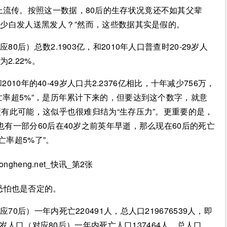
网上流传。按照这一数据，80后的生存状况竟还不如其父辈
有多少白发人送黑发人？”然而，这些数据其实是假的。
80后）总数2.1903亿，和2010年人口普查时20-29岁人
2.22%。
，和2010年的40-49岁人口共2.2376亿相比，十年减少756万，
死亡率超5%”，是历年累计下来的，但要达到这个数字，就意
即便有此可能，这似乎也很难归结为“生存压力”。更重要的是，
也有一部分60后在40岁之前英年早逝，那么现在60后的死亡
亡率超5%了”。
恐怕也是否定的。
应70后）一年内死亡220491人，总人口219676539人，即
39岁人口（对应80后）一年内死亡人口137464人，总人口