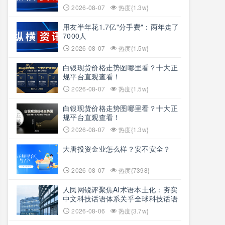
2026-08-07
热度{1.3w}
用友半年花1.7亿"分手费"：两年走了
7000人
2026-08-07
热度{1.5w}
白银现货价格走势图哪里看？十大正
规平台直观查看！
2026-08-07
热度{1.5w}
白银现货价格走势图哪里看？十大正
规平台直观查看！
2026-08-07
热度{1.3w}
大唐投资金业怎么样？安不安全？
2026-08-07
热度{7398}
人民网锐评聚焦AI术语本土化：夯实
中文科技话语体系关乎全球科技话语
权争夺
2026-08-06
热度{3.7w}