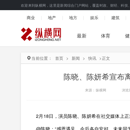
欢迎来到纵横网，这里是新闻综合门户网站，覆盖时政、财经、科技
|
|
|
|
|
商业
地产
地方
娱乐
建筑
最新
体育
健
当前位置：
首页
>
新闻
>
快讯
>
正文
陈晓、陈妍希宣布
来源：纵横网
浏览
2月18日，演员陈晓、陈妍希在社交媒体上
@陈晓：“感恩遇见，今后各自安好，未来同为孩子