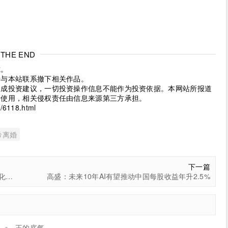
THE END
究。
请与本站联系撤下相关作品。
构成投资建议，一切投资操作信息不能作为投资依据。本网站所报道
考使用，相关侵权责任由信息来源第三方承担。
/6118.html
希离婚
下一篇
宇树科技CEO王兴兴：人形机器人企业切忌“卷”成自动化公司
高盛：未来10年AI有望推动中国每股收益年升2.5%
王的底气