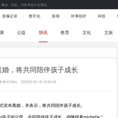
、商业、文化、汽车等全方位资讯。
|
|
|
|
|
影像记录
数字化
新闻
时事锐评
科技
康
公益
快讯
教育
文化
文旅
离婚，将共同陪伴孩子成长
量
(19.8w)
2025-02-18 13:34:09
正式宣布离婚，并表示，将共同陪伴孩子成长。
的父母，共同陪伴孩子成长。@陳妍希michelle ​”