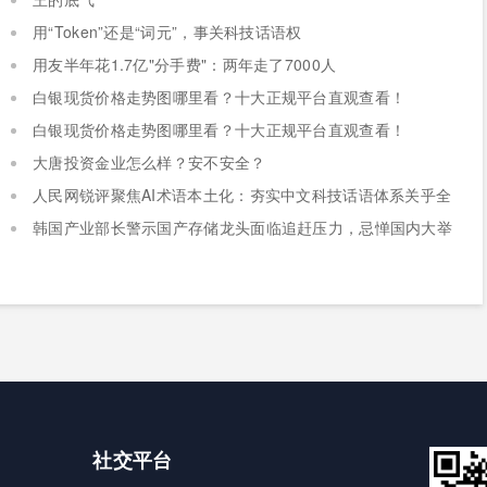
用“Token”还是“词元”，事关科技话语权
用友半年花1.7亿"分手费"：两年走了7000人
白银现货价格走势图哪里看？十大正规平台直观查看！
白银现货价格走势图哪里看？十大正规平台直观查看！
大唐投资金业怎么样？安不安全？
人民网锐评聚焦AI术语本土化：夯实中文科技话语体系关乎全
球科技话语权争夺
韩国产业部长警示国产存储龙头面临追赶压力，忌惮国内大举
布局半导体，呼吁加码本土资本投入避免优势流失
社交平台