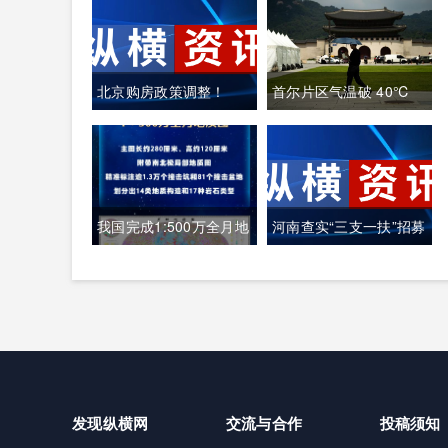
北京购房政策调整！
首尔片区气温破 40℃
韩国全域重度高温致多
人中暑遇难
我国完成1:500万全月地
河南查实“三支一扶”招募
质图编制 三大创新重塑
笔试存在组织作弊犯罪
月球地质认知体系
行为
发现纵横网
交流与合作
投稿须知