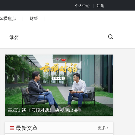
个人中心
|
注销
|
|
纵横焦点
财经
母婴
高端访谈《云顶对话》 央视网出品
最新文章
更多>