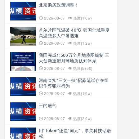
北京购房政策调整！
2026-08-07
热度{1.6w}
首尔片区气温破 40℃ 韩国全域重度
高温致多人中暑遇难
2026-08-07
热度{1.2w}
我国完成1:500万全月地质图编制 三
大创新重塑月球地质认知体系
2026-08-07
热度{5850}
河南查实“三支一扶”招募笔试存在组
织作弊犯罪行为
2026-08-07
热度{1.9w}
王的底气
2026-08-07
热度{2.0w}
用“Token”还是“词元”，事关科技话语
权