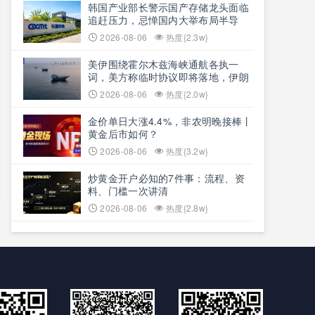
韩国产业部长警示国产存储龙头面临
追赶压力，忌惮国内大举布局半导
体，呼吁加码本土资本投入避免优势
2026-08-06
热度{2.3w}
流失
美伊围绕霍尔木兹海峡通航各执一
词，美方称临时协议即将落地，伊朗
坚称仅与阿曼双边磋商、通航恢复取
2026-08-06
热度{2.0w}
决于美方态度
金价单日大涨4.4%，非农明晚接棒丨
黄金后市如何？
2026-08-06
热度{3.2w}
炒黄金开户必知的7件事：流程、资
料、门槛一次讲清
2026-08-06
热度{2.8w}