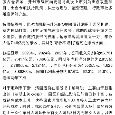
张占仓表示，开封市级层面更是将此次上市列为重点攻坚项
目，出台专项扶持政策，从土地规划、配套基建、行政审批多
维度保驾护航。
按照招股书，此次清园股份赴港IPO的募资计划用于园区扩建、
室内剧场打造、现有设施与表演升级等，试图以此提升游客二
次消费。但伴随招股书的披露，这家年客流量逼近千万、年收
入达7.46亿元的景区，其财务“增收不增利”也随之浮出水面。
数据显示，2023年、2024年、2025年，公司收入分别约为6.731
亿元、7.417亿元、7.460亿元，同期年内利润分别约为2.853亿
元、2.780亿元、2.124亿元，同期毛利分别为4.552亿元、4.625
亿元、3.862亿元，同期毛利率分别为67.6%、62.3%、51.8%，
连续两年下滑。
对于毛利率下滑，清园股份在招股书中解释说，主要由于新推
出的《清明上河•宋宴》、园区升级以及演艺节目日趋丰富，造
成销售成本上升，这些因素进而增加包括直接人工成本在内的
经营成本；同时，自2025年5月起，公司将普通入场门票的有效
期由一次性单日入园延长至首次入园后3日内无限次入园，以吸