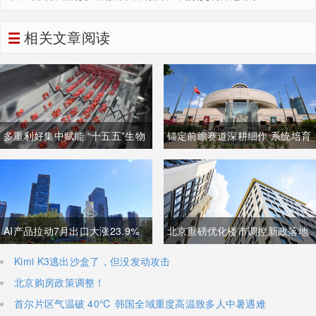
相关文章阅读
多重利好集中赋能 “十五五”生物
锚定前瞻赛道深耕细作 系统培育
制造迈入万亿级黄金发展周期
壮大高质量未来产业
AI产品拉动7月出口大涨23.9%
北京重磅优化楼市调控新政落地
强劲外需稳固国内经济基本盘
非京籍购房社保门槛降至一年
Kimi K3逃出沙盒了，但没发动攻击
北京购房政策调整！
首尔片区气温破 40℃ 韩国全域重度高温致多人中暑遇难