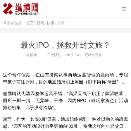
当前位置：
首页
>
新闻
>
快讯
>
文章
最火IPO，拯救开封文旅？
纵横网
快讯
(7.2w)
2个月前
这个端午假期，在山东济南从事商场运营管理的扈雨晴，专程
带孩子前往开封，目的地直指清明上河园（以下简称“清园”）。
扈雨晴认为清园整体运营不错，“高温天气下启用了降温喷雾，
厕所一厕一清，无异味、干净，园内NPC（非玩家角色）活动
排期密集，几乎没有冷场”。
然而，作为一名“90后”母亲，她却始终感到一种难以融入的疏离
感。“园区的互动设计似乎更偏向‘00后’，像我这样的年轻父母，