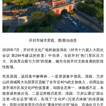
开封市城市景观。图/图虫创意
2025年7月，开封市文化广电和旅游局在《对市十六届人大四次
会议 第284号建议的答复》中坦承，当前开封“热门景区压力
大、其他景点吸引力弱”的现象，确为当前开封文旅发展的阶段
性瓶颈。
究其原因，该回复中解释称，一是资源集中度高。清园、万岁
山武侠城两大头部景区贡献了全市近40%的文旅收入，但周边如
龙亭湖片区虽文化IP价值显著，却因业态单一、体验感不足，未
能形成有效分流。二是运营模式差异。清园、万岁山通过“国企
注资+民企运营”模式，实现了“文化IP+沉浸式体验”的深度融
合；而部分国有景区仍存在“重保护轻运营”倾向，市场化活力不