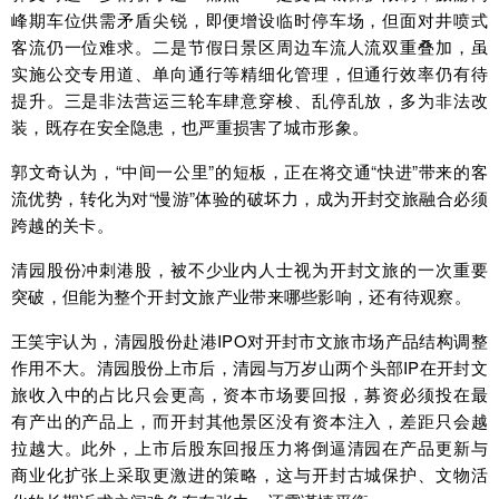
峰期车位供需矛盾尖锐，即便增设临时停车场，但面对井喷式
客流仍一位难求。二是节假日景区周边车流人流双重叠加，虽
实施公交专用道、单向通行等精细化管理，但通行效率仍有待
提升。三是非法营运三轮车肆意穿梭、乱停乱放，多为非法改
装，既存在安全隐患，也严重损害了城市形象。
郭文奇认为，“中间一公里”的短板，正在将交通“快进”带来的客
流优势，转化为对“慢游”体验的破坏力，成为开封交旅融合必须
跨越的关卡。
清园股份冲刺港股，被不少业内人士视为开封文旅的一次重要
突破，但能为整个开封文旅产业带来哪些影响，还有待观察。
王笑宇认为，清园股份赴港IPO对开封市文旅市场产品结构调整
作用不大。清园股份上市后，清园与万岁山两个头部IP在开封文
旅收入中的占比只会更高，资本市场要回报，募资必须投在最
有产出的产品上，而开封其他景区没有资本注入，差距只会越
拉越大。此外，上市后股东回报压力将倒逼清园在产品更新与
商业化扩张上采取更激进的策略，这与开封古城保护、文物活