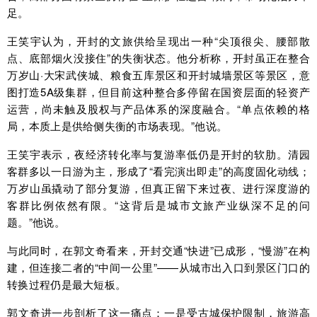
足。
王笑宇认为，开封的文旅供给呈现出一种“尖顶很尖、腰部散
点、底部烟火没接住”的失衡状态。他分析称，开封虽正在整合
万岁山·大宋武侠城、粮食五库景区和开封城墙景区等景区，意
图打造5A级集群，但目前这种整合多停留在国资层面的轻资产
运营，尚未触及股权与产品体系的深度融合。“单点依赖的格
局，本质上是供给侧失衡的市场表现。”他说。
王笑宇表示，夜经济转化率与复游率低仍是开封的软肋。清园
客群多以一日游为主，形成了“看完演出即走”的高度固化动线；
万岁山虽撬动了部分复游，但真正留下来过夜、进行深度游的
客群比例依然有限。“这背后是城市文旅产业纵深不足的问
题。”他说。
与此同时，在郭文奇看来，开封交通“快进”已成形，“慢游”在构
建，但连接二者的“中间一公里”——从城市出入口到景区门口的
转换过程仍是最大短板。
郭文奇进一步剖析了这一痛点：一是受古城保护限制，旅游高