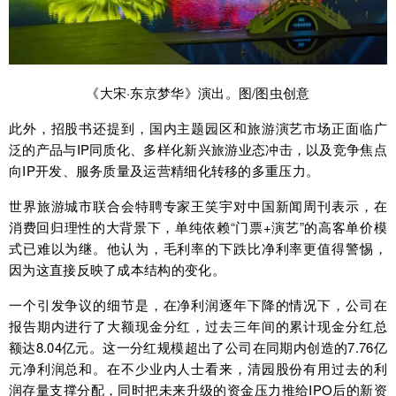
《大宋·东京梦华》演出。图/图虫创意
此外，招股书还提到，国内主题园区和旅游演艺市场正面临广
泛的产品与IP同质化、多样化新兴旅游业态冲击，以及竞争焦点
向IP开发、服务质量及运营精细化转移的多重压力。
世界旅游城市联合会特聘专家王笑宇对中国新闻周刊表示，在
消费回归理性的大背景下，单纯依赖“门票+演艺”的高客单价模
式已难以为继。他认为，毛利率的下跌比净利率更值得警惕，
因为这直接反映了成本结构的变化。
一个引发争议的细节是，在净利润逐年下降的情况下，公司在
报告期内进行了大额现金分红，过去三年间的累计现金分红总
额达8.04亿元。这一分红规模超出了公司在同期内创造的7.76亿
元净利润总和。在不少业内人士看来，清园股份有用过去的利
润存量支撑分配，同时把未来升级的资金压力推给IPO后的新资