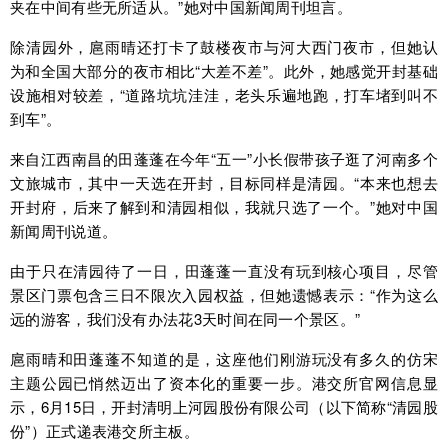
夹在中间有些无所适从。”她对中国新闻周刊坦言。
除清园外，扈雨晴还打卡了鼓楼夜市与河大西门夜市，但她认
为和全国大部分的夜市相比“大差不差”。此外，她感觉开封基础
设施相对较差，“道路坑坑洼洼，老头乐遍地跑，打车堵到叫不
到车”。
来自江西南昌的田蓬蓬在今年“五一”小长假带孩子逛了河南多个
文旅城市，其中一天选在开封，目标同样是清园。“本来也想去
开封府，后来了解到和清园相似，我就只选了一个。”她对中国
新闻周刊说道。
由于只在清园待了一日，田蓬蓬一直没有玩到核心项目，尽管
景区门票包含三日不限次入园权益，但她遗憾表示：“作为这么
远的游客，我们没有办法花3天时间在同一个景区。”
扈雨晴和田蓬蓬不知道的是，这座他们刚游玩没有多久的仿宋
主题公园已悄然迈出了资本化的重要一步。港交所官网信息显
示，6月15日，开封清明上河园股份有限公司（以下简称“清园股
份”）正式递表港交所主板。