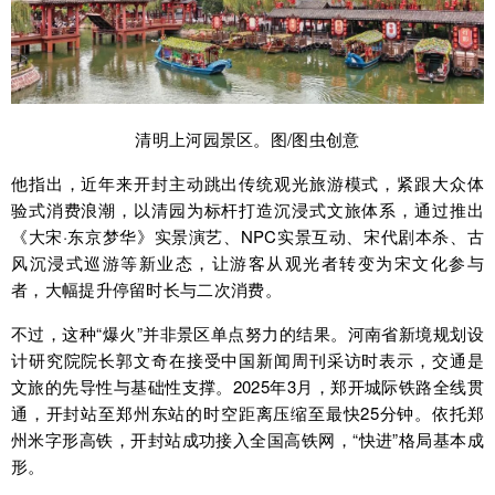
清明上河园景区。图/图虫创意
他指出，近年来开封主动跳出传统观光旅游模式，紧跟大众体
验式消费浪潮，以清园为标杆打造沉浸式文旅体系，通过推出
《大宋·东京梦华》实景演艺、NPC实景互动、宋代剧本杀、古
风沉浸式巡游等新业态，让游客从观光者转变为宋文化参与
者，大幅提升停留时长与二次消费。
不过，这种“爆火”并非景区单点努力的结果。河南省新境规划设
计研究院院长郭文奇在接受中国新闻周刊采访时表示，交通是
文旅的先导性与基础性支撑。2025年3月，郑开城际铁路全线贯
通，开封站至郑州东站的时空距离压缩至最快25分钟。依托郑
州米字形高铁，开封站成功接入全国高铁网，“快进”格局基本成
形。