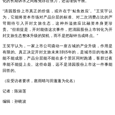
化的长期诉求之间难免存在张力，还需谨慎平衡。
“清园股份上市真正的价值，或许在于‘鲇鱼效应’。”王笑宇认
为，它能将资本市场对产品分层的标准、对二次消费占比的严
苛期待引入开封文旅生态，这种外溢效应比融资本身更珍
贵。“但前提是，开封能借这次事件，把清园股份上市转化为开
封文旅生态整体升级的契机，而不是把敲钟当成终点。”
王笑宇认为，一家上市公司撬动一座古城的产业升级，作用是
有限的。真正决定开封文旅未来3到5年的，是城市目的地体系
能不能成形，产品分层能不能在多个景区同时跑通，客群过夜
率能不能提上去。这些命题，远不是清园股份上市这一件事能
回答的。
（应受访者要求，扈雨晴与田蓬蓬为化名）
记者：陈淑莲
编辑：孙晓波