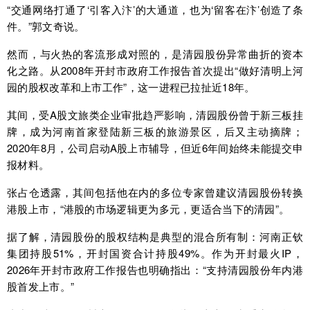
“交通网络打通了‘引客入汴’的大通道，也为‘留客在汴’创造了条
件。”郭文奇说。
然而，与火热的客流形成对照的，是清园股份异常曲折的资本
化之路。从2008年开封市政府工作报告首次提出“做好清明上河
园的股权改革和上市工作”，这一进程已拉扯近18年。
其间，受A股文旅类企业审批趋严影响，清园股份曾于新三板挂
牌，成为河南首家登陆新三板的旅游景区，后又主动摘牌；
2020年8月，公司启动A股上市辅导，但近6年间始终未能提交申
报材料。
张占仓透露，其间包括他在内的多位专家曾建议清园股份转换
港股上市，“港股的市场逻辑更为多元，更适合当下的清园”。
据了解，清园股份的股权结构是典型的混合所有制：河南正钦
集团持股51%，开封国资合计持股49%。作为开封最火IP，
2026年开封市政府工作报告也明确指出：“支持清园股份年内港
股首发上市。”