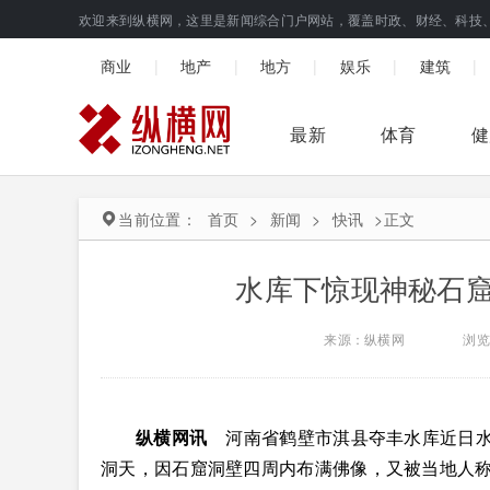
欢迎来到纵横网，这里是新闻综合门户网站，覆盖时政、财经、科技
|
|
|
|
|
商业
地产
地方
娱乐
建筑
最新
体育
健
当前位置：
首页
>
新闻
>
快讯
>
正文
水库下惊现神秘石窟
来源：纵横网
浏览
纵横网讯
河南省鹤壁市淇县夺丰水库近日水
洞天，因石窟洞壁四周内布满佛像，又被当地人称之