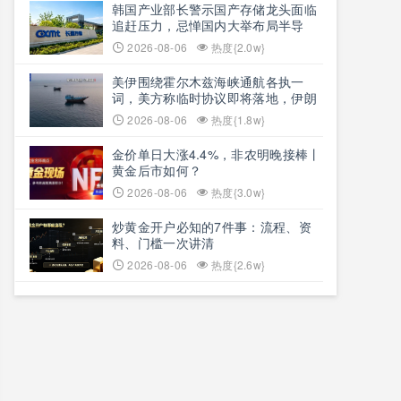
韩国产业部长警示国产存储龙头面临
追赶压力，忌惮国内大举布局半导
体，呼吁加码本土资本投入避免优势
2026-08-06
热度{2.0w}
流失
美伊围绕霍尔木兹海峡通航各执一
词，美方称临时协议即将落地，伊朗
坚称仅与阿曼双边磋商、通航恢复取
2026-08-06
热度{1.8w}
决于美方态度
金价单日大涨4.4%，非农明晚接棒丨
黄金后市如何？
2026-08-06
热度{3.0w}
炒黄金开户必知的7件事：流程、资
料、门槛一次讲清
2026-08-06
热度{2.6w}