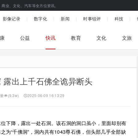
、商业、文化、汽车等全方位资讯。
|
|
|
|
|
影像记录
数字化
新闻
时事锐评
科技
康
公益
快讯
教育
文化
文旅
 露出上千石佛全诡异断头
量
(9.3w)
2025-06-09 16:13:29
位下降，露出一处石洞。该石洞的洞口虽小，里面却别有
为“千佛洞”，洞内共有1043尊石佛，但头部几乎全部缺