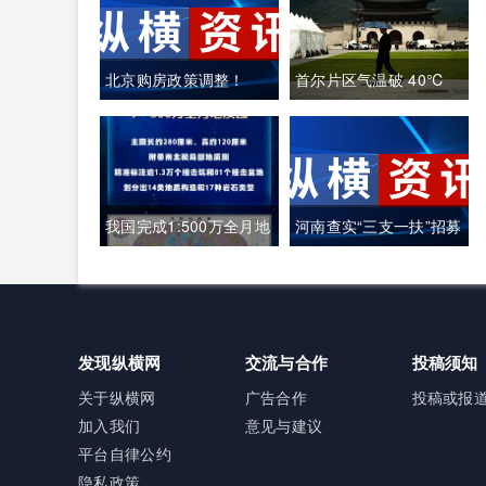
北京购房政策调整！
首尔片区气温破 40℃
韩国全域重度高温致多
人中暑遇难
我国完成1:500万全月地
河南查实“三支一扶”招募
质图编制 三大创新重塑
笔试存在组织作弊犯罪
月球地质认知体系
行为
发现纵横网
交流与合作
投稿须知
关于纵横网
广告合作
投稿或报
加入我们
意见与建议
平台自律公约
隐私政策