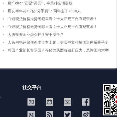
用“Token”还是“词元”，事关科技话语权
用友半年花1.7亿"分手费"：两年走了7000人
白银现货价格走势图哪里看？十大正规平台直观查看！
白银现货价格走势图哪里看？十大正规平台直观查看！
大唐投资金业怎么样？安不安全？
人民网锐评聚焦AI术语本土化：夯实中文科技话语体系关乎全
球科技话语权争夺
韩国产业部长警示国产存储龙头面临追赶压力，忌惮国内大举
布局半导体，呼吁加码本土资本投入避免优势流失
社交平台
道