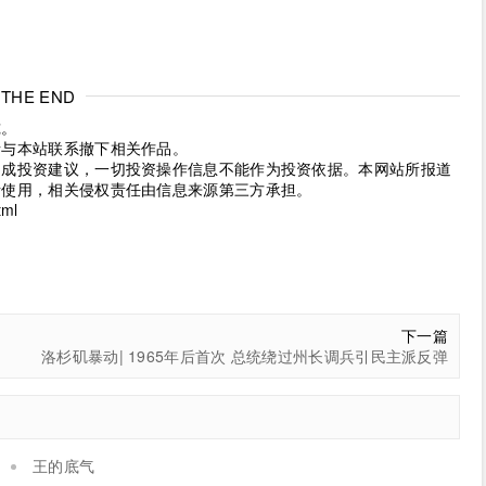
THE END
究。
请与本站联系撤下相关作品。
构成投资建议，一切投资操作信息不能作为投资依据。本网站所报道
考使用，相关侵权责任由信息来源第三方承担。
tml
下一篇
洛杉矶暴动| 1965年后首次 总统绕过州长调兵引民主派反弹
王的底气