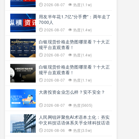
2026-08-07
热度{1.1w}
用友半年花1.7亿"分手费"：两年走了
7000人
2026-08-07
热度{1.4w}
白银现货价格走势图哪里看？十大正
规平台直观查看！
2026-08-07
热度{1.4w}
白银现货价格走势图哪里看？十大正
规平台直观查看！
2026-08-07
热度{1.1w}
大唐投资金业怎么样？安不安全？
2026-08-07
热度{5605}
人民网锐评聚焦AI术语本土化：夯实
中文科技话语体系关乎全球科技话语
权争夺
2026-08-06
热度{3.5w}