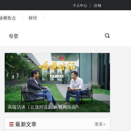
个人中心
|
注销
|
|
纵横焦点
财经
母婴
高端访谈《云顶对话》 央视网出品
最新文章
更多>