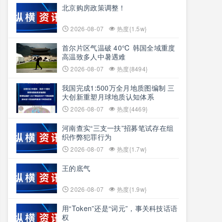
北京购房政策调整！
2026-08-07
热度{1.5w}
首尔片区气温破 40℃ 韩国全域重度
高温致多人中暑遇难
2026-08-07
热度{8494}
我国完成1:500万全月地质图编制 三
大创新重塑月球地质认知体系
2026-08-07
热度{4469}
河南查实“三支一扶”招募笔试存在组
织作弊犯罪行为
2026-08-07
热度{1.7w}
王的底气
2026-08-07
热度{1.9w}
用“Token”还是“词元”，事关科技话语
权