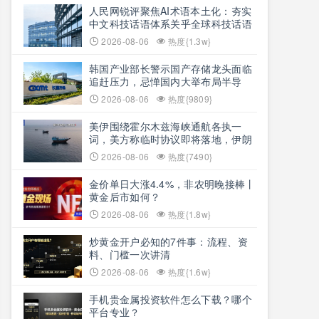
人民网锐评聚焦AI术语本土化：夯实
中文科技话语体系关乎全球科技话语
权争夺
2026-08-06
热度{1.3w}
韩国产业部长警示国产存储龙头面临
追赶压力，忌惮国内大举布局半导
体，呼吁加码本土资本投入避免优势
2026-08-06
热度{9809}
流失
美伊围绕霍尔木兹海峡通航各执一
词，美方称临时协议即将落地，伊朗
坚称仅与阿曼双边磋商、通航恢复取
2026-08-06
热度{7490}
决于美方态度
金价单日大涨4.4%，非农明晚接棒丨
黄金后市如何？
2026-08-06
热度{1.8w}
炒黄金开户必知的7件事：流程、资
料、门槛一次讲清
2026-08-06
热度{1.6w}
手机贵金属投资软件怎么下载？哪个
平台专业？