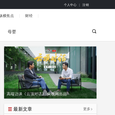
个人中心
|
注销
|
|
纵横焦点
财经
母婴
高端访谈《云顶对话》 央视网出品
最新文章
更多>