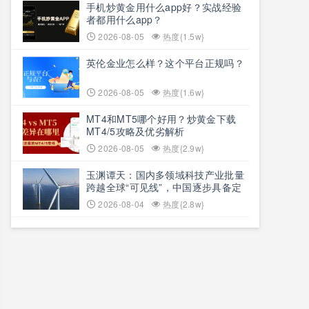
手机炒黄金用什么app好？实战经验
者都用什么app？
2026-08-05
热度{1.5w}
英伦金业怎么样？这个平台正规吗？
2026-08-05
热度{1.6w}
MT4和MT5哪个好用？炒黄金下载
MT4/5攻略及优劣解析
2026-08-05
热度{2.9w}
玉渊谭天：国内多领域科技产业批量
跨越全球“可见线”，中国逐步具备定
义全球新产品与产业方向的能力
2026-08-04
热度{2.8w}