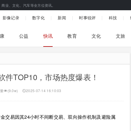
、商业、文化、汽车等全方位资讯。
|
|
|
|
|
影像记录
数字化
新闻
时事锐评
科技
康
公益
快讯
教育
文化
文旅
软件TOP10，市场热度爆表！
量
(9.0w)
2025-07-14 16:10:03
金交易因其24小时不间断交易、双向操作机制及避险属