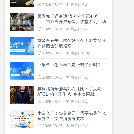
2026-08-06
热度{1.6w}
领保知识送身边 海外安全记心间
——市外办开展领保大讲堂系列活动
2026-08-06
热度{2.5w}
黄金交易平台哪个好？个人炒黄金开
户及赠金领取指南
2026-08-06
热度{5900}
巨象金业怎么样？是正规平台吗？
2026-08-06
热度{1.1w}
棋局横跨华府与阿布扎比：子辰与
ATGL 的全球化 AI 资本突围战
2026-08-06
热度{1.0w}
小白入门：炒黄金开户需要满足什么
条件？一文讲清所有要求
2026-08-05
热度{1.2w}