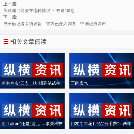
上一篇:
美联储可能会在这种情况下“被迫”降息
下一篇:
男子砸记者采访设备，警方已介入调查，中国记协发声
相关文章阅读
河南查实“三支一扶”招募笔试存
王的底气
在组织作弊犯罪行为
用“Token”还是“词元”，事关科技
用友半年花1.7亿"分手费"：两年