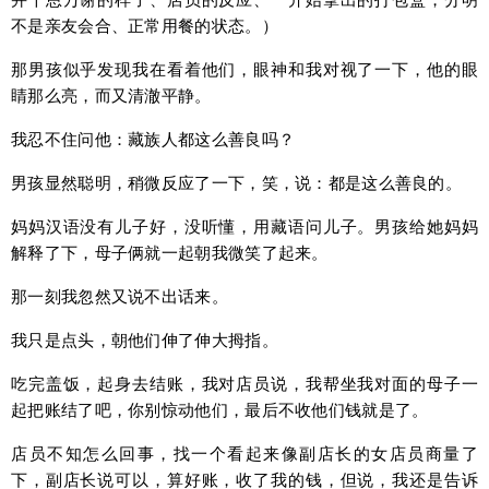
不是亲友会合、正常用餐的状态。）
那男孩似乎发现我在看着他们，眼神和我对视了一下，他的眼
睛那么亮，而又清澈平静。
我忍不住问他：藏族人都这么善良吗？
男孩显然聪明，稍微反应了一下，笑，说：都是这么善良的。
妈妈汉语没有儿子好，没听懂，用藏语问儿子。男孩给她妈妈
解释了下，母子俩就一起朝我微笑了起来。
那一刻我忽然又说不出话来。
我只是点头，朝他们伸了伸大拇指。
吃完盖饭，起身去结账，我对店员说，我帮坐我对面的母子一
起把账结了吧，你别惊动他们，最后不收他们钱就是了。
店员不知怎么回事，找一个看起来像副店长的女店员商量了
下，副店长说可以，算好账，收了我的钱，但说，我还是告诉