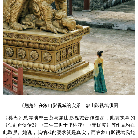
《翘楚》在象山影视城的实景，象山影视城供图
《莫离》总导演林玉芬与象山影视城合作颇深，此前执导的
《仙剑奇侠传3》《三生三世十里桃花》《无忧渡》等作品均在
此取景。她说，我拍戏的要求就是真实，而在象山影视城我能