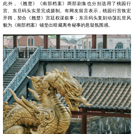
此外，《翘楚》《南部档案》两部剧集也分别选用了桃园行
宫、东旦码头实景完成摄制。有网友留言表示，桃园行宫恢宏
开阔，契合《翘楚》宫廷权谋叙事；东旦码头复刻动荡乱世风
貌为《南部档案》铺垫出暗藏离奇秘事的悬疑氛围感。