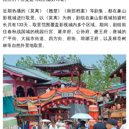
近期热播的《莫离》《翘楚》《南部档案》等剧集，都在象山
影视城进行取景。以《莫离》为例，剧组在象山影视城拍摄时
长共有133天，取景范围覆盖影视城内多个区域。期间，剧组前
往春秋战国城的桃园行宫、屠岸府、公孙府、夔王府，唐城的
广平街、大福市街道、四方街、府衙、琅琊王府，以及樟岙树
林等自然外景地取景。