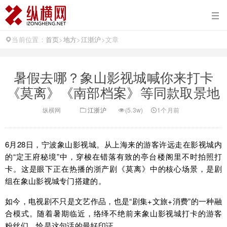
当前位置：
首页
>
地方
>
江浙沪
>
文章
暑假去哪？象山影视城喊你来打卡
《莫离》《南部档案》等同款取景地
纵横网
江浙沪
(5.3w)
1个月前
6月28日，宁波象山影视城。从上海来的游客许远走在影视城内
的“定王府秘境”中，穿梭在错落有致的亭台楼阁里不时拍照打
卡。这是眼下正在热播的浙产剧《莫离》中的核心场景，是剧
组在象山影视城专门搭建的。
如今，电视剧不只是文艺作品，也是“剧集+文旅+消费”的一种融
合模式。随着暑期临近，络绎不绝前来象山影视城打卡的游客
粉丝们，恰是这句话的最好印证。