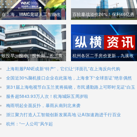
在上海，WAIC见证人工智能改
百轮鏖战溢价26%！保利46亿勇
变未来
夺杭州地块，核心城市土拍热度
狂飙刷新多城纪录
敢投早、投小、投长期，长三角
杭州各区二手房价更新，九溪玫
国资投资逻辑彻底变了
瑰园28.5万一平米高居榜首
上海鞋履PANE成新“特产”，它们让“洋面孔”在上海反向代购
全国近30%脑机接口企业在此落地，上海拿下“全球首证”绝非偶然
第31届上海电视节白玉兰奖将揭晓，市民通勤路上可即时见证“白玉
兰绽放”
服务超5843.93万人次！杭海城际五周岁啦
梅雨明起全面反扑，暴雨从南到北来袭
浙江聚力打造人工智能创新发展高地 让AI加速跑进千行百业
杭州：“一人公司”风乍起