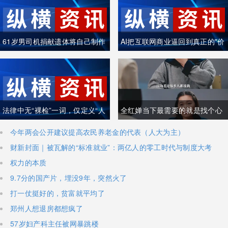
61岁男司机捐献遗体将自己制作
AI把互联网商业逼回到真正的"价
成木乃伊
值创造"
法律中无“裸检”一词，仅定义“人
全红婵当下最需要的就是找个心
身检查”
理医生
今年两会公开建议提高农民养老金的代表（人大为主）
财新封面｜被瓦解的“标准就业”：两亿人的零工时代与制度大考
权力的本质
9.7分的国产片，埋没9年，突然火了
打一仗挺好的，贫富就平均了
郑州人想退房都想疯了
57岁妇产科主任被网暴跳楼