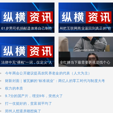
61岁男司机捐献遗体将自己制作
AI把互联网商业逼回到真正的"价
成木乃伊
值创造"
法律中无“裸检”一词，仅定义“人
全红婵当下最需要的就是找个心
身检查”
理医生
今年两会公开建议提高农民养老金的代表（人大为主）
财新封面｜被瓦解的“标准就业”：两亿人的零工时代与制度大考
权力的本质
9.7分的国产片，埋没9年，突然火了
打一仗挺好的，贫富就平均了
郑州人想退房都想疯了