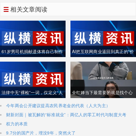
相关文章阅读
61岁男司机捐献遗体将自己制作
AI把互联网商业逼回到真正的"价
成木乃伊
值创造"
法律中无“裸检”一词，仅定义“人
全红婵当下最需要的就是找个心
身检查”
理医生
今年两会公开建议提高农民养老金的代表（人大为主）
财新封面｜被瓦解的“标准就业”：两亿人的零工时代与制度大考
权力的本质
9.7分的国产片，埋没9年，突然火了