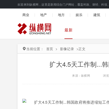
欢迎来到纵横网，这里是新闻综合门户网站，覆盖时政、财经、科技
|
|
|
|
|
商业
地产
地方
娱乐
建筑
最新
当前位置：
首页
>
影像记录
>
正文
扩大4.5天工作制.
来源：纵横网
浏览