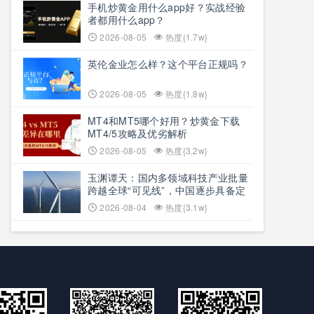
手机炒黄金用什么app好？实战经验
者都用什么app？
2026-08-05
热度{1.7w}
英伦金业怎么样？这个平台正规吗？
2026-08-05
热度{1.8w}
MT4和MT5哪个好用？炒黄金下载
MT4/5攻略及优劣解析
2026-08-05
热度{3.2w}
玉渊谭天：国内多领域科技产业批量
跨越全球“可见线”，中国逐步具备定
义全球新产品与产业方向的能力
2026-08-04
热度{3.1w}