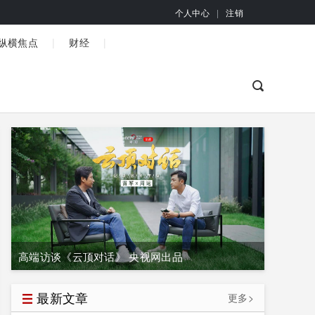
个人中心
|
注销
|
|
纵横焦点
财经
高端访谈《云顶对话》 央视网出品
最新文章
更多>