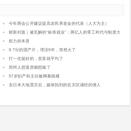
今年两会公开建议提高农民养老金的代表（人大为主）
财新封面｜被瓦解的“标准就业”：两亿人的零工时代与制度大
考
权力的本质
9.7分的国产片，埋没9年，突然火了
打一仗挺好的，贫富就平均了
郑州人想退房都想疯了
57岁妇产科主任被网暴跳楼
东日本大地震灾后，媒体拍到的在灾区诵经的僧人