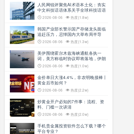
人民网锐评聚焦AI术语本土化：夯实
中文科技话语体系关乎全球科技话语
权争夺
2026-08-06
热度{1.8w}
韩国产业部长警示国产存储龙头面临
追赶压力，忌惮国内大举布局半导
体，呼吁加码本土资本投入避免优势
2026-08-06
热度{1.3w}
流失
美伊围绕霍尔木兹海峡通航各执一
词，美方称临时协议即将落地，伊朗
坚称仅与阿曼双边磋商、通航恢复取
2026-08-06
热度{1.0w}
决于美方态度
金价单日大涨4.4%，非农明晚接棒丨
黄金后市如何？
2026-08-06
热度{2.2w}
炒黄金开户必知的7件事：流程、资
料、门槛一次讲清
2026-08-06
热度{2.0w}
手机贵金属投资软件怎么下载？哪个
平台专业？