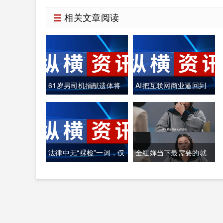
相关文章阅读
61岁男司机捐献遗体将
AI把互联网商业逼回到
自己制作成木乃伊
真正的"价值创造"
法律中无“裸检”一词，仅
全红婵当下最需要的就
定义“人身检查”
是找个心理医生