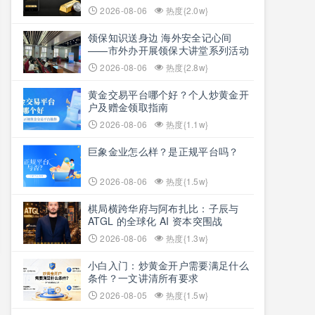
2026-08-06
热度{2.0w}
领保知识送身边 海外安全记心间
——市外办开展领保大讲堂系列活动
2026-08-06
热度{2.8w}
黄金交易平台哪个好？个人炒黄金开
户及赠金领取指南
2026-08-06
热度{1.1w}
巨象金业怎么样？是正规平台吗？
2026-08-06
热度{1.5w}
棋局横跨华府与阿布扎比：子辰与
ATGL 的全球化 AI 资本突围战
2026-08-06
热度{1.3w}
小白入门：炒黄金开户需要满足什么
条件？一文讲清所有要求
2026-08-05
热度{1.5w}