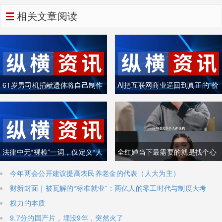
相关文章阅读
61岁男司机捐献遗体将自己制作
AI把互联网商业逼回到真正的"价
成木乃伊
值创造"
法律中无“裸检”一词，仅定义“人
全红婵当下最需要的就是找个心
身检查”
理医生
今年两会公开建议提高农民养老金的代表（人大为主）
财新封面｜被瓦解的“标准就业”：两亿人的零工时代与制度大考
权力的本质
9.7分的国产片，埋没9年，突然火了