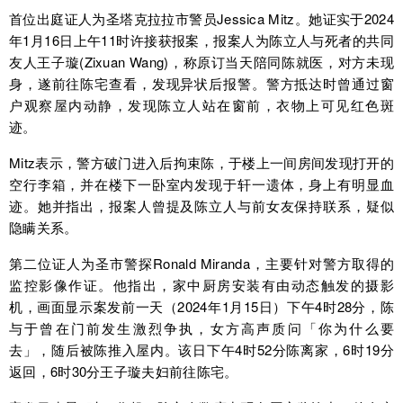
首位出庭证人为圣塔克拉拉市警员Jessica Mitz。她证实于2024
年1月16日上午11时许接获报案，报案人为陈立人与死者的共同
友人王子璇(Zixuan Wang)，称原订当天陪同陈就医，对方未现
身，遂前往陈宅查看，发现异状后报警。警方抵达时曾通过窗
户观察屋内动静，发现陈立人站在窗前，衣物上可见红色斑
迹。
Mitz表示，警方破门进入后拘束陈，于楼上一间房间发现打开的
空行李箱，并在楼下一卧室内发现于轩一遗体，身上有明显血
迹。她并指出，报案人曾提及陈立人与前女友保持联系，疑似
隐瞒关系。
第二位证人为圣市警探Ronald Miranda，主要针对警方取得的
监控影像作证。他指出，家中厨房安装有由动态触发的摄影
机，画面显示案发前一天（2024年1月15日）下午4时28分，陈
与于曾在门前发生激烈争执，女方高声质问「你为什么要
去」，随后被陈推入屋内。该日下午4时52分陈离家，6时19分
返回，6时30分王子璇夫妇前往陈宅。