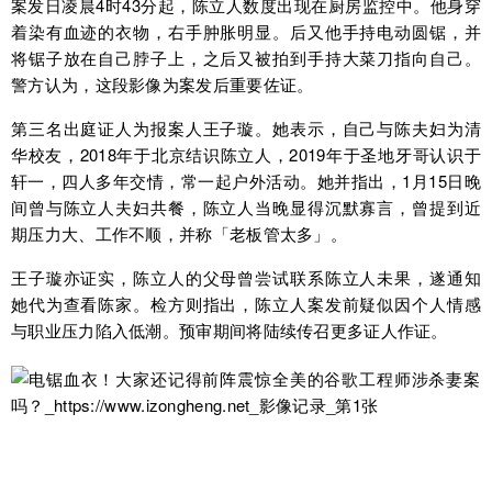
案发日凌晨4时43分起，陈立人数度出现在厨房监控中。他身穿
着染有血迹的衣物，右手肿胀明显。后又他手持电动圆锯，并
将锯子放在自己脖子上，之后又被拍到手持大菜刀指向自己。
警方认为，这段影像为案发后重要佐证。
第三名出庭证人为报案人王子璇。她表示，自己与陈夫妇为清
华校友，2018年于北京结识陈立人，2019年于圣地牙哥认识于
轩一，四人多年交情，常一起户外活动。她并指出，1月15日晚
间曾与陈立人夫妇共餐，陈立人当晚显得沉默寡言，曾提到近
期压力大、工作不顺，并称「老板管太多」。
王子璇亦证实，陈立人的父母曾尝试联系陈立人未果，遂通知
她代为查看陈家。检方则指出，陈立人案发前疑似因个人情感
与职业压力陷入低潮。预审期间将陆续传召更多证人作证。