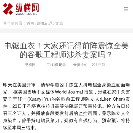
当前位置：
首页
>
影像记录
>
文章
电锯血衣！大家还记得前阵震惊全美
的谷歌工程师涉杀妻案吗？
纵横网
影像记录
(9.5w)
1年前
昨天在美国开审，清华学霸凶手陈立人持电锯全身染血画面曝
光」 据美国当地中文媒体World Journal 报道，涉嫌在家中杀害
妻子于轩一(Xuanyi Yu)的谷歌前工程师陈立人(Liren Chen)案
件，23日于圣塔克拉拉县高等法院展开预审聆讯。检方首日传
召三名证人，并播放多段案发前后的监控画面，显示陈立人全
身染血，曾手持电锯及菜刀，疑似有自残行为。预审预计将持
续至本周三结束。