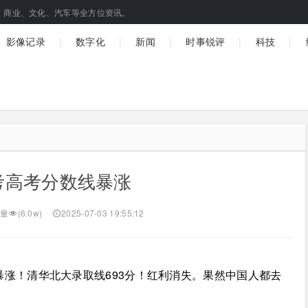
、商业、文化、汽车等全方位资讯。
|
|
|
|
|
影像记录
数字化
新闻
时事锐评
科技
考高考分数线暴涨
量
(6.0w)
2025-07-03 19:55:12
暴涨！清华北大录取线693分！红利消失。果然中国人都去