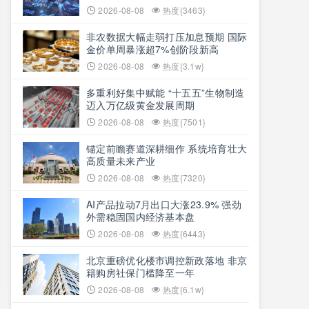
2026-08-08
热度{3463}
非农数据大幅走弱打压加息预期 国际
金价单周暴涨超7%创阶段新高
2026-08-08
热度{3.1w}
多重利好集中赋能 “十五五”生物制造
迈入万亿级黄金发展周期
2026-08-08
热度{7501}
锚定前瞻赛道深耕细作 系统培育壮大
高质量未来产业
2026-08-08
热度{7320}
AI产品拉动7月出口大涨23.9% 强劲
外需稳固国内经济基本盘
2026-08-08
热度{6443}
北京重磅优化楼市调控新政落地 非京
籍购房社保门槛降至一年
2026-08-08
热度{6.1w}