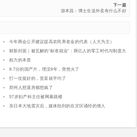
下一篇
游本昌：博士生送外卖有什么不好
今年两会公开建议提高农民养老金的代表（人大为主）
财新封面｜被瓦解的“标准就业”：两亿人的零工时代与制度大
考
权力的本质
9.7分的国产片，埋没9年，突然火了
打一仗挺好的，贫富就平均了
郑州人想退房都想疯了
57岁妇产科主任被网暴跳楼
东日本大地震灾后，媒体拍到的在灾区诵经的僧人