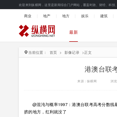
欢迎来到纵横网，这里是新闻综合门户网站，覆盖时政、财经、科技
|
|
|
|
|
商业
地产
地方
娱乐
建筑
最新
当前位置：
首页
>
影像记录
>
正文
港澳台联
来源：纵横网
浏览
@混沌与概率1997：
港澳台联考高考分数线
挤的地方，红利就没了