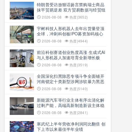
特朗普受访放狠话扬言禁购瑞士商品
抹平贸易逆差 双方贸易数据与经贸纽
带实际情况反差明显
2026-08-08
热度{3652}
宇树科技人形机器人去年出货量登顶
全球，冲刺科创板IPO募资加码核心
技术研发
2026-08-08
热度{4944}
前沿科创赛道创业热度高涨 生成式AI
与人形机器人加速培育全新增长极
2026-08-08
热度{3519}
全国深化扫黑除恶专项斗争全面铺开
河南锁定十类新型涉网涉软暴力黑恶
犯罪精准严打
2026-08-08
热度{5140}
新能源汽车等行业主体有序出清化解
过剩产能，高端高新制造新设主体稳
步扩容
2026-08-08
热度{2841}
寒武纪上半年营收净利润同比翻倍 创
下上市以来最佳半年业绩