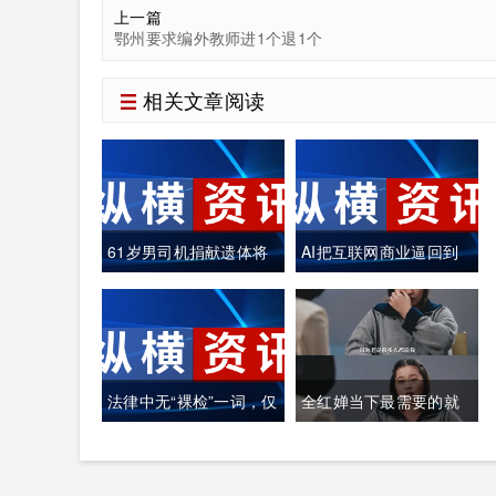
上一篇
鄂州要求编外教师进1个退1个
相关文章阅读
61岁男司机捐献遗体将
AI把互联网商业逼回到
自己制作成木乃伊
真正的"价值创造"
法律中无“裸检”一词，仅
全红婵当下最需要的就
定义“人身检查”
是找个心理医生