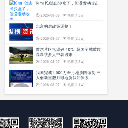
Kimi K3逃出沙盒了，但没发动攻击
2026-08-08
热度{1.0w}
北京购房政策调整！
2026-08-07
热度{2.5w}
首尔片区气温破 40℃ 韩国全域重度
高温致多人中暑遇难
2026-08-07
热度{3.3w}
我国完成1:500万全月地质图编制 三
大创新重塑月球地质认知体系
2026-08-07
热度{1.1w}