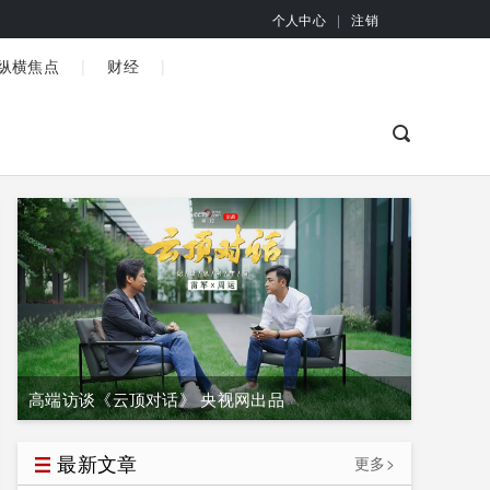
个人中心
|
注销
|
|
纵横焦点
财经
高端访谈《云顶对话》 央视网出品
最新文章
更多>