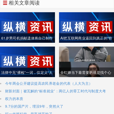
相关文章阅读
61岁男司机捐献遗体将自己制作
AI把互联网商业逼回到真正的"价
成木乃伊
值创造"
法律中无“裸检”一词，仅定义“人
全红婵当下最需要的就是找个心
身检查”
理医生
今年两会公开建议提高农民养老金的代表（人大为主）
财新封面｜被瓦解的“标准就业”：两亿人的零工时代与制度大考
权力的本质
9.7分的国产片，埋没9年，突然火了
打一仗挺好的，贫富就平均了