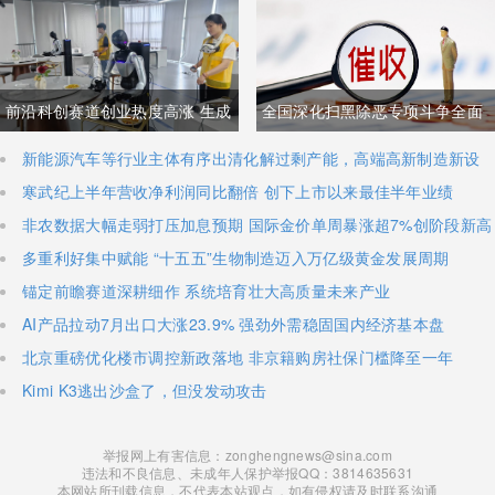
商品抹平贸易逆差 双方贸易数据
登顶全球，冲刺科创板IPO募资
与经贸纽带实际情况反差明显
加码核心技术研发
前沿科创赛道创业热度高涨 生成
全国深化扫黑除恶专项斗争全面
式AI与人形机器人加速培育全新
铺开 河南锁定十类新型涉网涉软
新能源汽车等行业主体有序出清化解过剩产能，高端高新制造新设
主体稳步扩容
寒武纪上半年营收净利润同比翻倍 创下上市以来最佳半年业绩
增长极
暴力黑恶犯罪精准严打
非农数据大幅走弱打压加息预期 国际金价单周暴涨超7%创阶段新高
多重利好集中赋能 “十五五”生物制造迈入万亿级黄金发展周期
锚定前瞻赛道深耕细作 系统培育壮大高质量未来产业
AI产品拉动7月出口大涨23.9% 强劲外需稳固国内经济基本盘
北京重磅优化楼市调控新政落地 非京籍购房社保门槛降至一年
Kimi K3逃出沙盒了，但没发动攻击
举报网上有害信息：zonghengnews@sina.com
违法和不良信息、未成年人保护举报QQ：3814635631
本网站所刊载信息，不代表本站观点，如有侵权请及时联系沟通