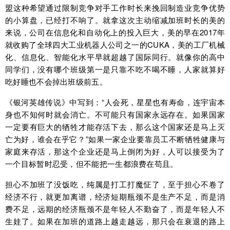
盟这种希望通过限制竞争对手工作时长来挽回制造业竞争优势
的小算盘，已经打不响了。就拿这次主动缩减加班时长的美的
来说，公司在信息化和自动化上的投入巨大，美的早在2017年
就收购了全球四大工业机器人公司之一的CUKA，美的工厂机械
化、信息化、智能化水平早就超越了国际同行。就像你的高中
同学们，没有哪个班级第一是只靠不吃不喝不睡，人家就算好
吃好睡也不会掉出班级前五。
《银河英雄传说》中写到：“人会死，星星也有寿命，连宇宙本
身也不知何时就会消亡。不可能只有国家永远存在。如果国家
一定要有巨大的牺牲才能存活下去，那么这个国家还是马上灭
亡为好，谁会在乎它？”如果一家企业要靠员工不断牺牲健康与
家庭来存活，那这个企业还是马上倒闭为好，人可以接受为了
一个目标暂时忍受，但不能把一生都浪费在苟且。
担心不加班了没饭吃，纯属是打工打魔怔了，至于担心不卷了
经济不行，就更加离谱，经济短期瓶颈不是生产不足，而是消
费不足，远期的经济瓶颈不是年轻人不勤奋了，而是年轻人不
生娃了。如果在加班的道路上越走越远，那只会在衰退的路上