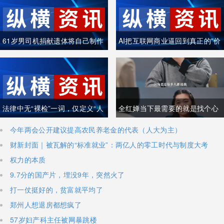
61岁男司机捐献遗体将自己制作
AI把互联网商业逼回到真正的"价
成木乃伊
值创造"
法律中无“裸检”一词，仅定义“人
全红婵当下最需要的就是找个心
身检查”
理医生
今年两会公开建议提高农民养老金的代表（人大为主）
财新封面｜被瓦解的“标准就业”：两亿人的零工时代与制度大考
权力的本质
9.7分的国产片，埋没9年，突然火了
打一仗挺好的，贫富就平均了
郑州人想退房都想疯了
57岁妇产科主任被网暴跳楼