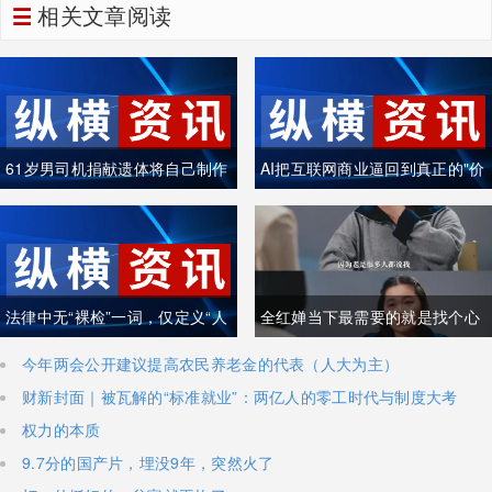
相关文章阅读
61岁男司机捐献遗体将自己制作
AI把互联网商业逼回到真正的"价
成木乃伊
值创造"
法律中无“裸检”一词，仅定义“人
全红婵当下最需要的就是找个心
身检查”
理医生
今年两会公开建议提高农民养老金的代表（人大为主）
财新封面｜被瓦解的“标准就业”：两亿人的零工时代与制度大考
权力的本质
9.7分的国产片，埋没9年，突然火了