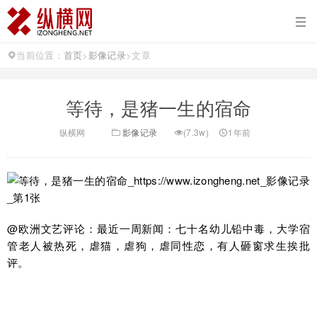
当前位置：
首页
>
影像记录
>
文章
等待，是猪一生的宿命
纵横网
影像记录
(7.3w)
1年前
@欧洲文艺评论：
最近一周新闻：七十名幼儿铅中毒，大学宿
管老人被热死，虐猫，虐狗，虐同性恋，有人砸窗求生挨批
评。