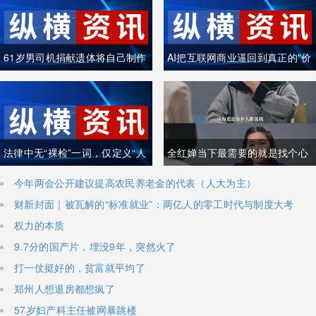
61岁男司机捐献遗体将自己制作
AI把互联网商业逼回到真正的"价
成木乃伊
值创造"
法律中无“裸检”一词，仅定义“人
全红婵当下最需要的就是找个心
身检查”
理医生
今年两会公开建议提高农民养老金的代表（人大为主）
财新封面｜被瓦解的“标准就业”：两亿人的零工时代与制度大考
权力的本质
9.7分的国产片，埋没9年，突然火了
打一仗挺好的，贫富就平均了
郑州人想退房都想疯了
57岁妇产科主任被网暴跳楼